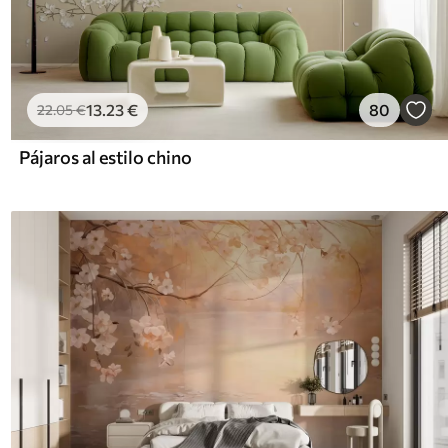
13
.23
€
80
22
.05
€
Pájaros al estilo chino