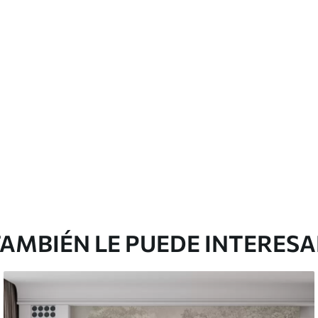
emium
67
34
.00
€
/m²
l and Stick
65
48
.99
€
/m²
AMBIÉN LE PUEDE INTERES