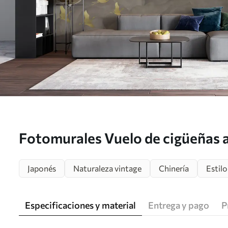
Fotomurales Vuelo de cigüeñas al
u00554
Japonés
Naturaleza vintage
Chinería
Estilo
Especificaciones y material
Entrega y pago
P