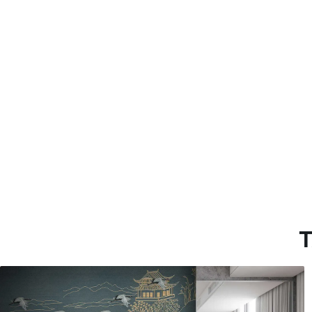
Método de aplicación
Aplicación sin fisuras
Materiales disponibles
Estándar
Pr
45
.00
56
.
27
.00
€
/m²
Vinilo Premium
Pee
65
.00
81
.
39
.00
€
/m²
T