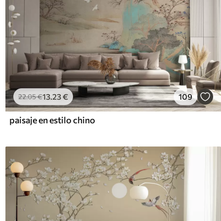
13
.23
€
109
22
.05
€
paisaje en estilo chino