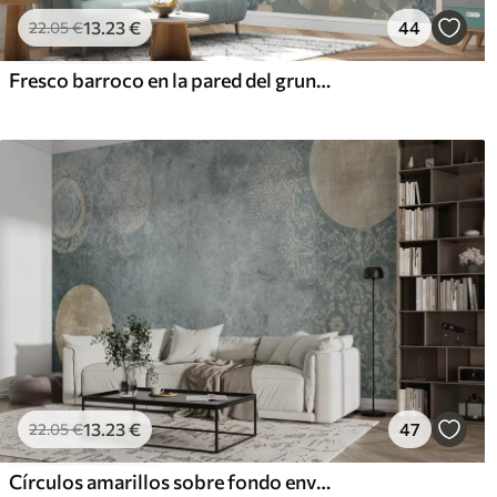
13
.23
€
44
22
.05
€
Fresco barroco en la pared del grunge
13
.23
€
47
22
.05
€
Círculos amarillos sobre fondo envejecido