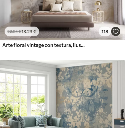
13
.23
€
118
22
.05
€
Arte floral vintage con textura, ilustraciones de delicadas flores y hojas de jardín en estilo dibujo, suaves tonos pastel beige y sepia