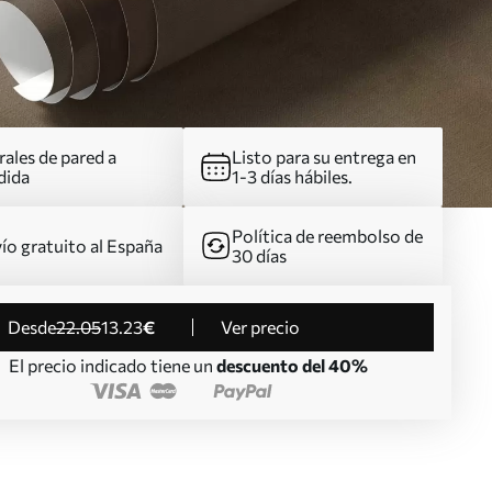
ales de pared a
Listo para su entrega en
dida
1-3 días hábiles.
Política de reembolso de
ío gratuito al España
30 días
desde
22
.05
13
.23
€
Ver precio
El precio indicado tiene un
descuento del 40%