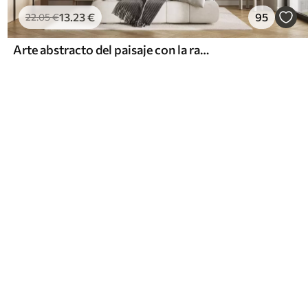
13
.23
€
95
22
.05
€
Arte abstracto del paisaje con la rama de la flor y las flores blancas que cuelgan sobre un lago, colores pastel suaves