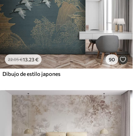
13
.23
€
90
22
.05
€
Dibujo de estilo japones