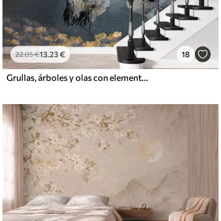
13
.23
€
18
22
.05
€
Grullas, árboles y olas con elementos de estilo chino