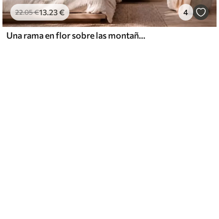
13
.23
€
4
22
.05
€
Una rama en flor sobre las montañas envueltas en niebla y el sol