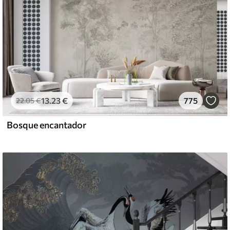
13
.23
€
775
22
.05
€
Bosque encantador