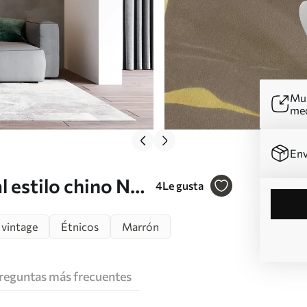
Mur
me
Env
 estilo chino Nr.
4
Le gusta
 vintage
Étnicos
Marrón
reguntas más frecuentes