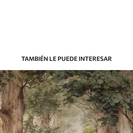
Estándar
45
.00
27
.00
€
/m²
Premium
56
.67
34
.00
€
/m²
TAMBIÉN LE PUEDE INTERESAR
Vinilo Premium
65
.00
39
.00
€
/m²
Peel and Stick
81
.65
48
.99
€
/m²