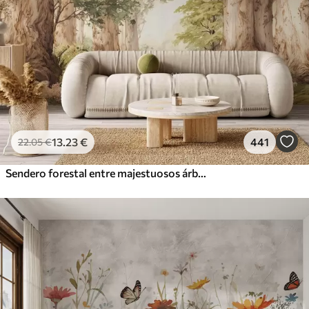
13
.23
€
441
22
.05
€
Sendero forestal entre majestuosos árboles en estilo acuarela