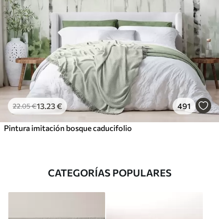
13
.23
€
491
22
.05
€
Pintura imitación bosque caducifolio
CATEGORÍAS POPULARES