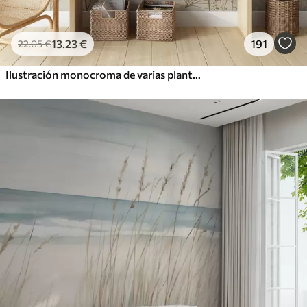
13
.23
€
191
22
.05
€
Ilustración monocroma de varias plantas y espiguillas de color beige con líneas y texturas delicadas y tenues