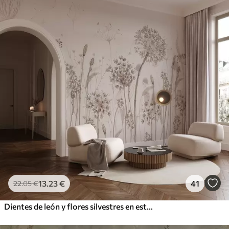
13
.23
€
41
22
.05
€
Dientes de león y flores silvestres en estilo acuarela