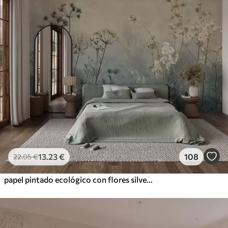
13
.23
€
108
22
.05
€
papel pintado ecológico con flores silvestres y plantas sobre fondo texturizado