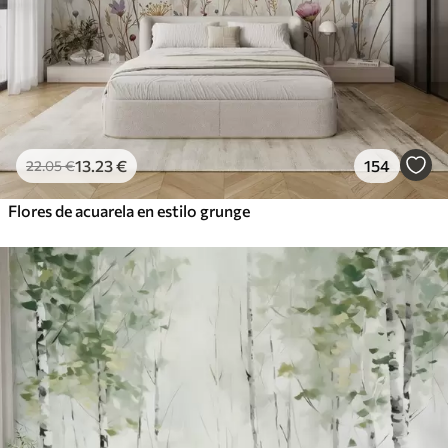
13
.23
€
154
22
.05
€
Flores de acuarela en estilo grunge