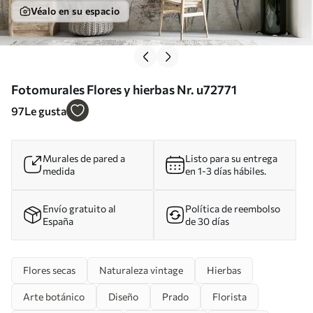
Véalo en su espacio
Fotomurales Flores y hierbas Nr. u72771
97
Le gusta
Murales de pared a
Listo para su entrega
medida
en 1-3 días hábiles.
Envío gratuito al
Política de reembolso
España
de 30 días
Flores secas
Naturaleza vintage
Hierbas
Arte botánico
Diseño
Prado
Florista