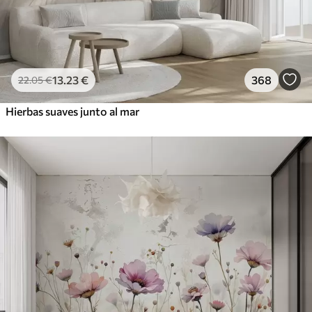
13
.23
€
368
22
.05
€
Hierbas suaves junto al mar