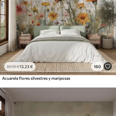
13
.23
€
160
22
.05
€
Acuarela flores silvestres y mariposas