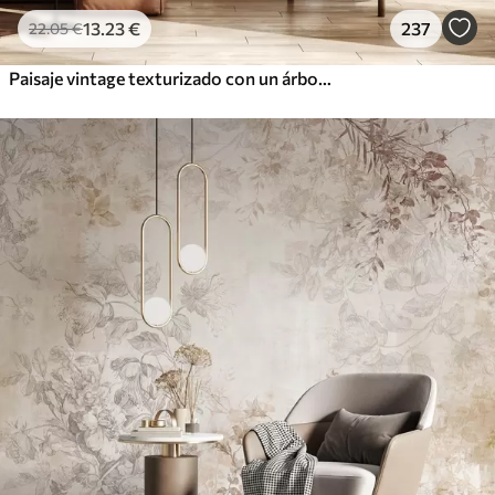
13
.23
€
237
22
.05
€
Paisaje vintage texturizado con un árbol cerca de un río y un cielo nublado, arte de la naturaleza en tonos sepia