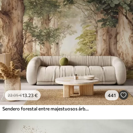
13
.23
€
441
22
.05
€
Sendero forestal entre majestuosos árboles en estilo acuarela