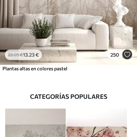
13
.23
€
250
22
.05
€
Plantas altas en colores pastel
CATEGORÍAS POPULARES