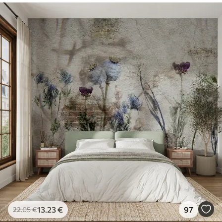
13
.23
€
97
22
.05
€