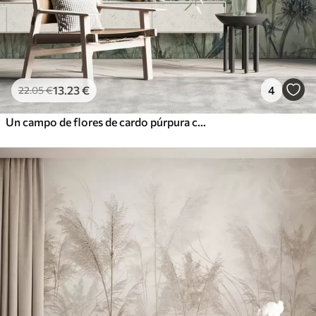
13
.23
€
4
22
.05
€
Un campo de flores de cardo púrpura con flores borrosas y follaje en el fondo de textura vintage