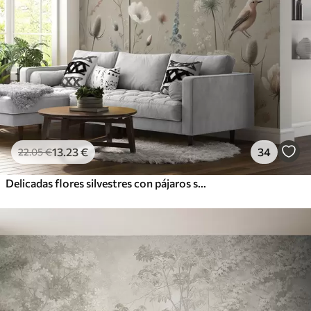
13
.23
€
34
22
.05
€
Delicadas flores silvestres con pájaros sobre fondo beige