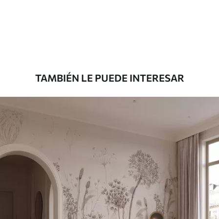
45
.00
27
.00
€
/m²
Premium
56
.67
34
.00
€
/m²
TAMBIÉN LE PUEDE INTERESAR
Vinilo Premium
65
.00
39
.00
€
/m²
Peel and Stick
81
.65
48
.99
€
/m²