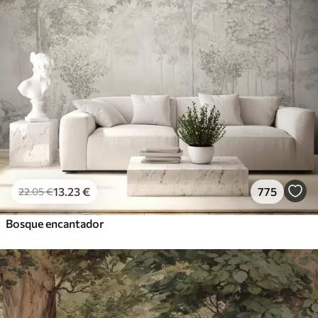
13
.23
€
775
22
.05
€
Bosque encantador