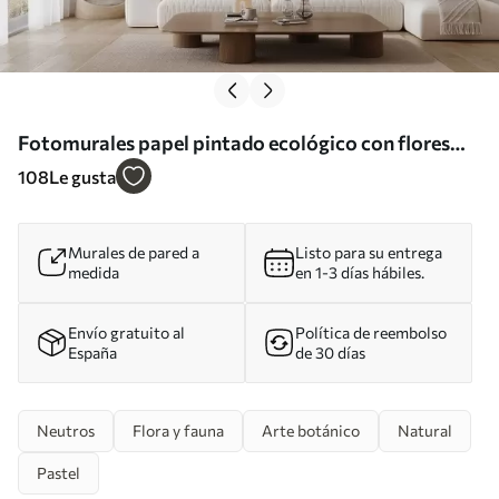
Fotomurales papel pintado ecológico con flores
silvestres y plantas sobre fondo texturizado Nr.
108
Le gusta
w02685
Murales de pared a
Listo para su entrega
medida
en 1-3 días hábiles.
Envío gratuito al
Política de reembolso
España
de 30 días
Neutros
Flora y fauna
Arte botánico
Natural
Pastel