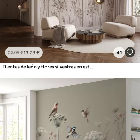
13
.23
€
41
22
.05
€
Dientes de león y flores silvestres en estilo acuarela