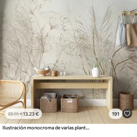
13
.23
€
191
22
.05
€
Ilustración monocroma de varias plantas y espiguillas de color beige con líneas y texturas delicadas y tenues