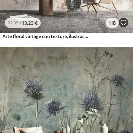
13
.23
€
118
22
.05
€
Arte floral vintage con textura, ilustraciones de delicadas flores y hojas de jardín en estilo dibujo, suaves tonos pastel beige y sepia