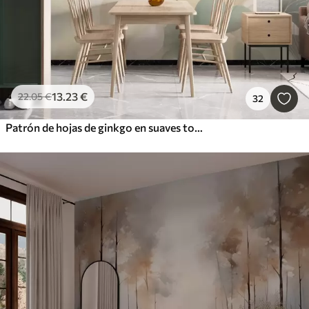
13
.23
€
22
.05
€
32
Patrón de hojas de ginkgo en suaves tonos pastel, que combinan matices verdes, amarillos y crema para crear una sensación de ligereza y ligereza