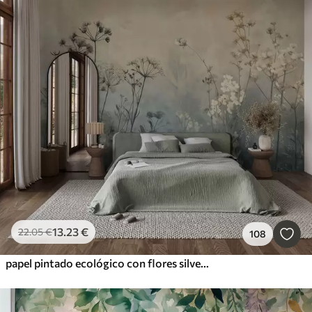
13
.23
€
22
.05
€
108
papel pintado ecológico con flores silvestres y plantas sobre fondo texturizado