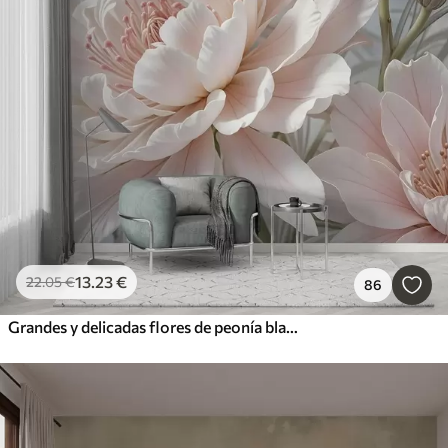
13
.23
€
22
.05
€
86
Grandes y delicadas flores de peonía blancas y rosas con pétalos suaves y esponjosos sobre un fondo gris difuminado