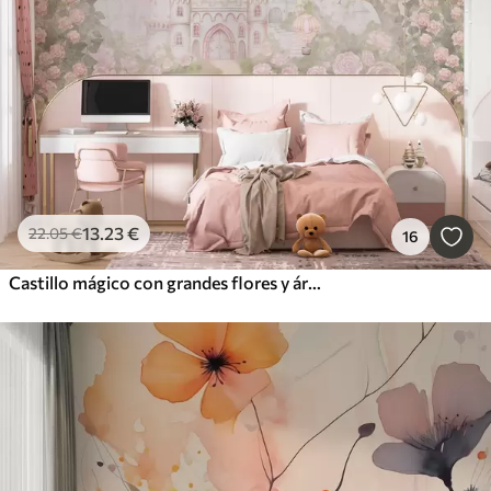
13
.23
€
22
.05
€
16
Castillo mágico con grandes flores y árboles