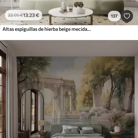
13
.23
€
22
.05
€
137
Altas espiguillas de hierba beige mecidas por el viento sobre un fondo suave y claro