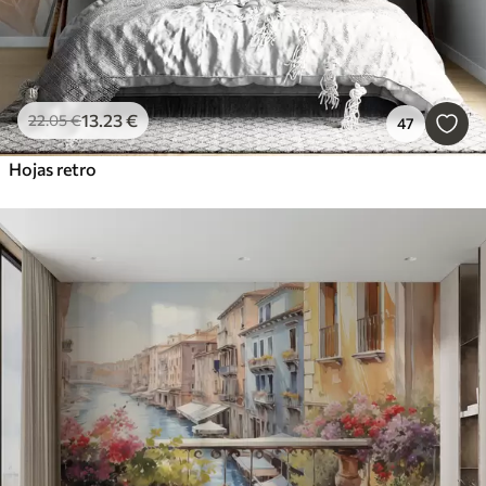
13
.23
€
22
.05
€
47
Hojas retro