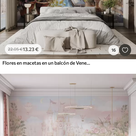
13
.23
€
22
.05
€
16
Flores en macetas en un balcón de Venecia acuarela