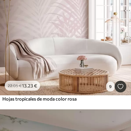
13
.23
€
22
.05
€
9
Hojas tropicales de moda color rosa