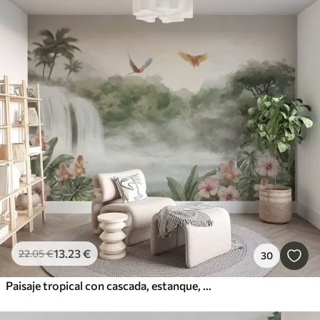
13
.23
€
22
.05
€
30
Paisaje tropical con cascada, estanque, flores y pájaros