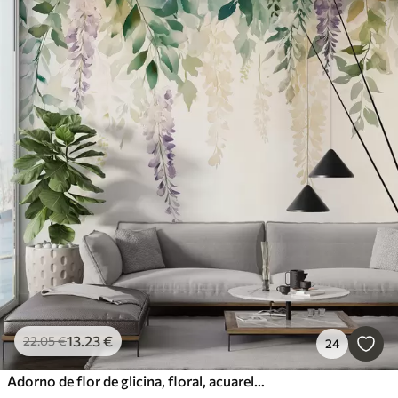
13
.23
€
22
.05
€
24
Adorno de flor de glicina, floral, acuarela, colores naturales