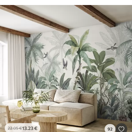
13
.23
€
22
.05
€
92