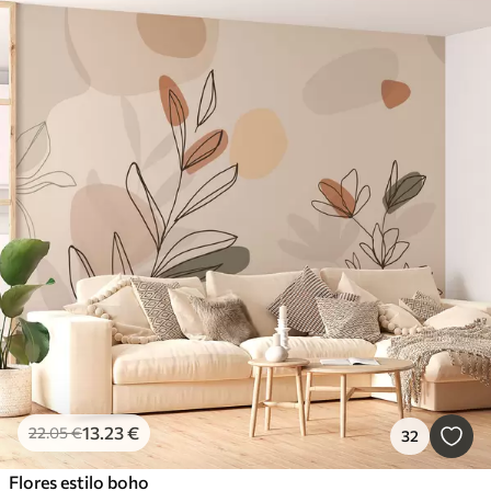
13
.23
€
22
.05
€
32
Flores estilo boho