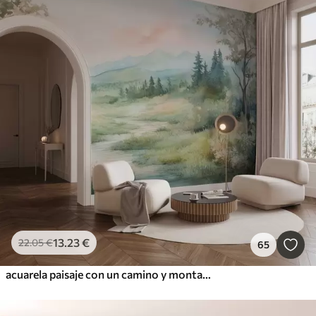
13
.23
€
22
.05
€
65
acuarela paisaje con un camino y montañas