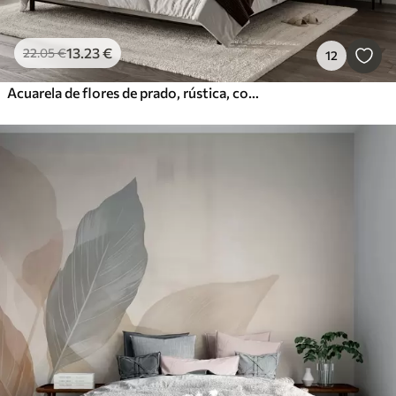
13
.23
€
22
.05
€
12
Acuarela de flores de prado, rústica, composición floral, dibujo sencillo, beige, naranja, azul