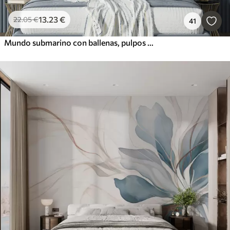
13
.23
€
22
.05
€
41
Mundo submarino con ballenas, pulpos y tortugas