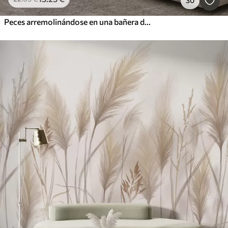
30
Peces arremolinándose en una bañera de hidromasaje, danza de peces, acuarela, tiburón, composición abstracta, minimalismo, color azul, verde