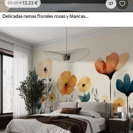
13
.23
€
22
.05
€
37
Delicadas ramas florales rosas y blancas con fondo de acuarela suave y borroso