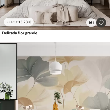
13
.23
€
22
.05
€
161
Delicada flor grande