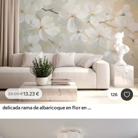
13
.23
€
22
.05
€
126
delicada rama de albaricoque en flor en el estilo de la pintura al óleo en colores pastel