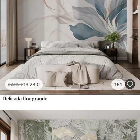
13
.23
€
161
22
.05
€
Delicada flor grande