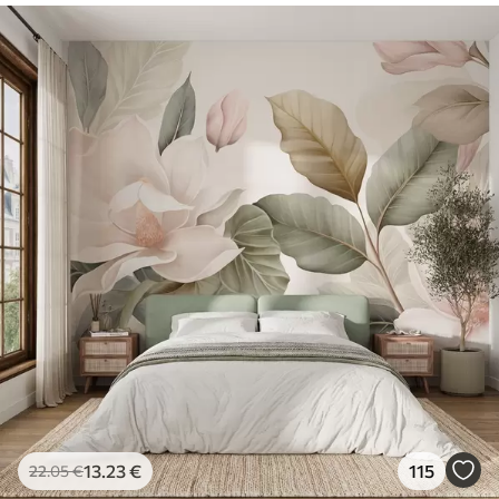
13
.23
€
115
22
.05
€