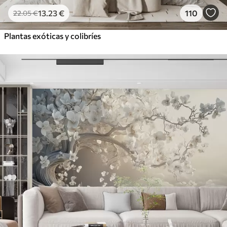
13
.23
€
110
22
.05
€
Plantas exóticas y colibríes