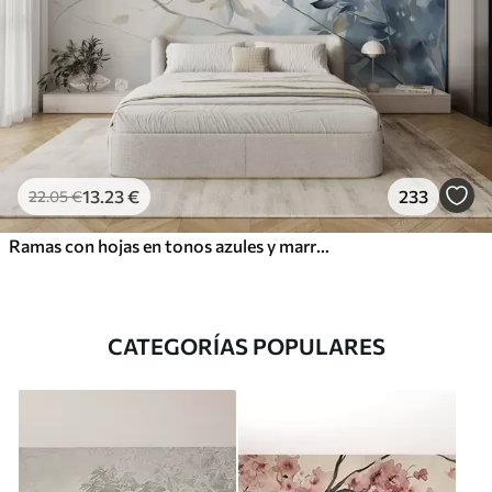
13
.23
€
233
22
.05
€
Ramas con hojas en tonos azules y marrones, fondo claro, suave y delicado, estilo acuarela
CATEGORÍAS POPULARES