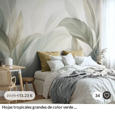
13
.23
€
34
22
.05
€
Hojas tropicales grandes de color verde pálido con tonos suaves y pasteles, obra de arte con textura