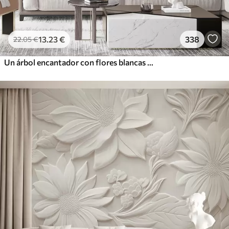
13
.23
€
338
22
.05
€
Un árbol encantador con flores blancas contra el fondo de nubes en un estilo interesante en delicados colores cálidos