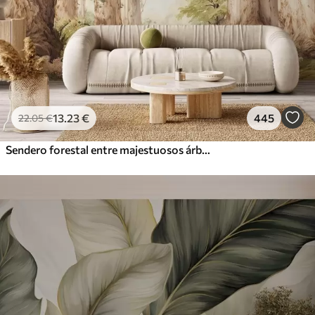
13
.23
€
445
22
.05
€
Sendero forestal entre majestuosos árboles en estilo acuarela