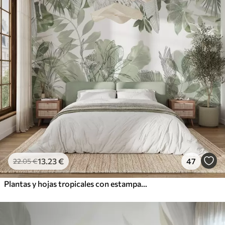
13
.23
€
47
22
.05
€
Plantas y hojas tropicales con estampado de jungla verde sobre fondo blanco