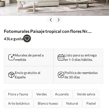
Fotomurales Paisaje tropical con flores Nr.
w02844
43
Le gusta
Murales de pared a
Listo para su entrega
medida
en 1-3 días hábiles.
Envío gratuito al
Política de reembolso
España
de 30 días
Flora y fauna
Verdes
Acuarela
Verde salvia
Arte botánico
Blanco hueso
Natural
Pastel