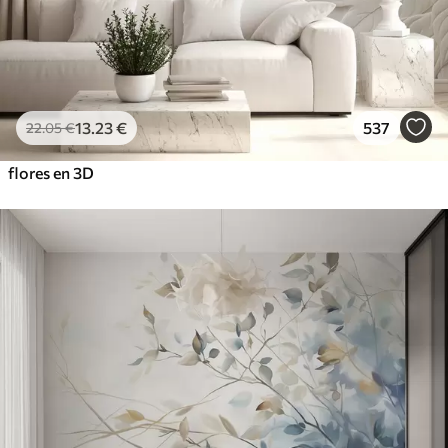
13
.23
€
537
22
.05
€
flores en 3D