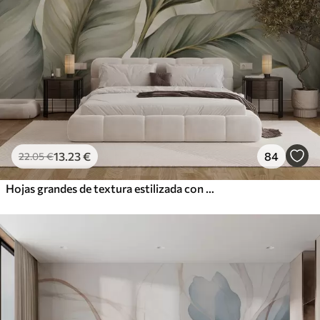
13
.23
€
84
22
.05
€
Hojas grandes de textura estilizada con venas detalladas en varios tonos de verde, crema y beige