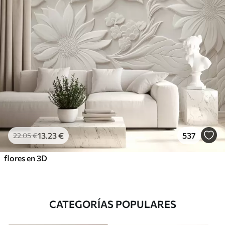
13
.23
€
537
22
.05
€
flores en 3D
CATEGORÍAS POPULARES