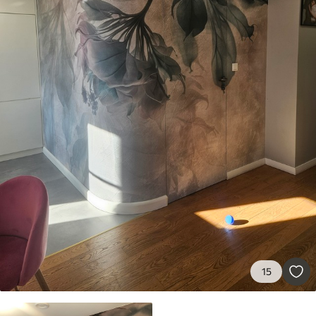
Materiales disponibles
Estándar
45
.00
27
.00
€
/m²
Premium
56
.67
34
.00
€
/m²
Vinilo Premium
65
.00
39
.00
€
/m²
Peel and Stick
15
81
.65
48
.99
€
/m²