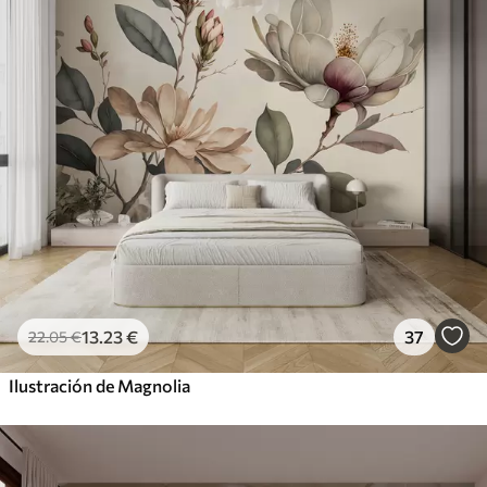
13
.23
€
37
22
.05
€
Ilustración de Magnolia