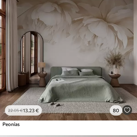
13
.23
€
80
22
.05
€
Peonías