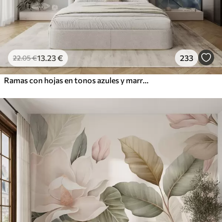
13
.23
€
233
22
.05
€
Ramas con hojas en tonos azules y marrones, fondo claro, suave y delicado, estilo acuarela