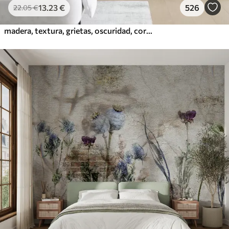
13
.23
€
526
22
.05
€
madera, textura, grietas, oscuridad, corteza, superficie