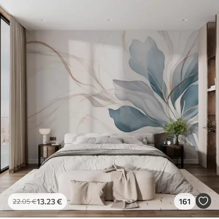
13
.23
€
161
22
.05
€