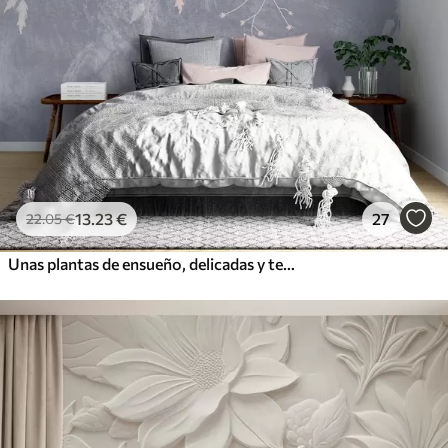
13
.23
€
27
22
.05
€
Unas plantas de ensueño, delicadas y tenues, espiguillas y flores en colores pastel azulados sobre un fondo brumoso y texturizado