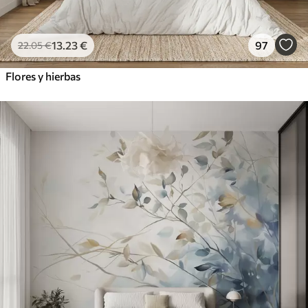
13
.23
€
97
22
.05
€
Flores y hierbas