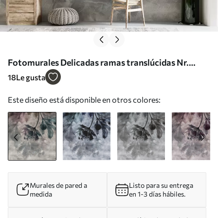
Fotomurales Delicadas ramas translúcidas Nr.
u93927
18
Le gusta
Este diseño está disponible en otros colores:
Murales de pared a
Listo para su entrega
medida
en 1-3 días hábiles.