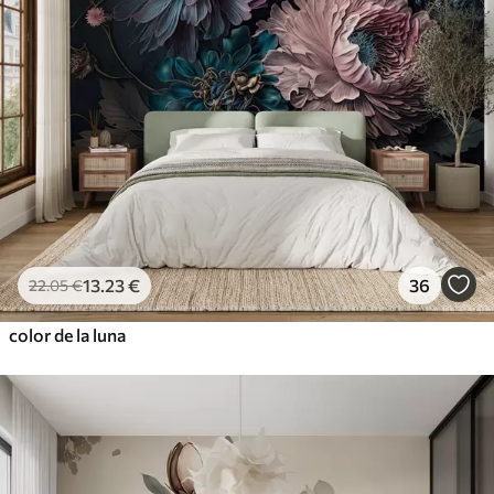
13
.23
€
36
22
.05
€
color de la luna