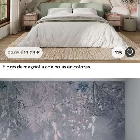
13
.23
€
115
22
.05
€
Flores de magnolia con hojas en colores pastel, blanco, rosa y verde, suaves, delicadas, estilo acuarela