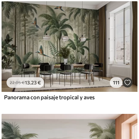
13
.23
€
111
22
.05
€
Panorama con paisaje tropical y aves