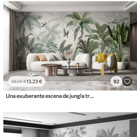
13
.23
€
92
22
.05
€
Una exuberante escena de jungla tropical con varias palmeras, hojas grandes y flores coloridas en primer plano