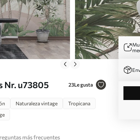
Mur
me
Env
s Nr. u73805
23
Le gusta
ión
Naturaleza vintage
Tropicana
age
reguntas más frecuentes