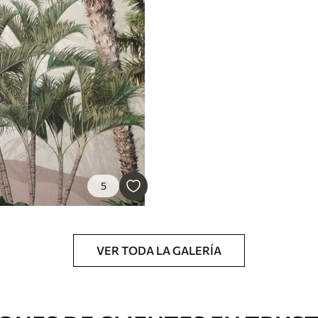
emium
67
34
.00
€
/m²
l and Stick
5
65
48
.99
€
/m²
VER TODA LA GALERÍA