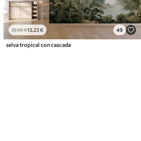
13
.23
€
49
22
.05
€
selva tropical con cascada