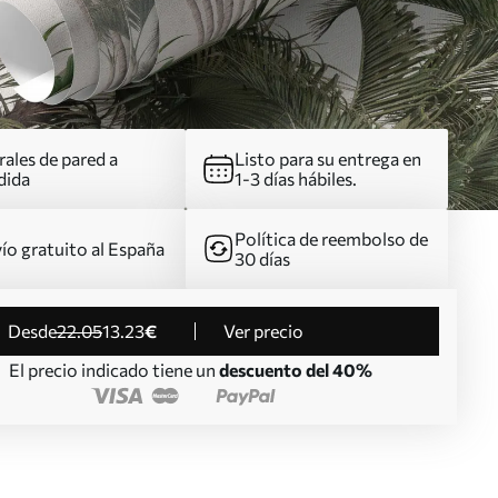
ales de pared a
Listo para su entrega en
dida
1-3 días hábiles.
Política de reembolso de
ío gratuito al España
30 días
desde
22
.05
13
.23
€
Ver precio
El precio indicado tiene un
descuento del 40%