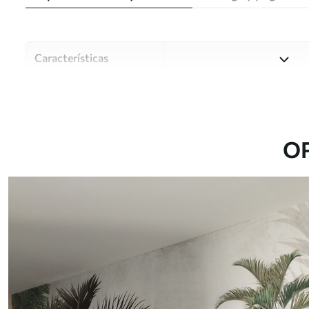
Características
Material
Elija entre tres materiales d
habitaciones y presupuestos
o durante el proceso de per
O
Autor
Estudio de diseño Uwalls
Número de artículo
u73805
Producción
Impreso bajo pedido y entre
Adicionalmente
Disponible con recubrimient
Limpieza
Se puede limpiar suavemente
con recubrimiento de barniz