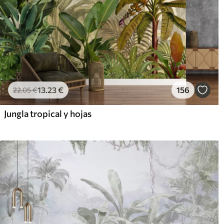
13
.23
€
156
22
.05
€
Jungla tropical y hojas