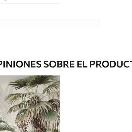
e alta calidad, cada uno de ellos adecuado para
 diferentes. Más información a continuación
sonalización.
PINIONES SOBRE EL PRODUC
gado en rollos de hasta 50 cm de ancho.
o de barniz y/o adhesivo para empapelar.
 con una esponja suave. Los murales de pared
 pueden limpiarse con agua.