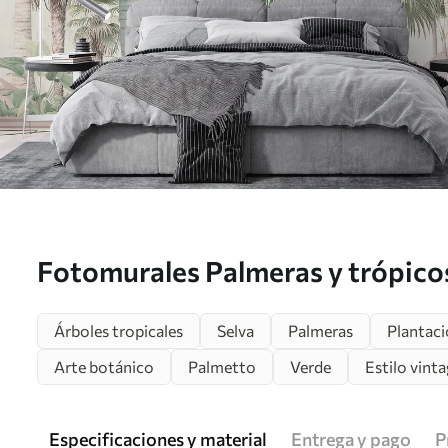
Fotomurales Palmeras y trópico
Árboles tropicales
Selva
Palmeras
Plantac
Arte botánico
Palmetto
Verde
Estilo vint
Especificaciones y material
Entrega y pago
P