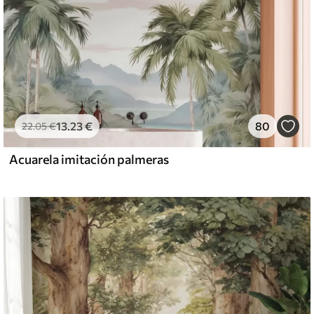
13
.23
€
80
22
.05
€
Acuarela imitación palmeras