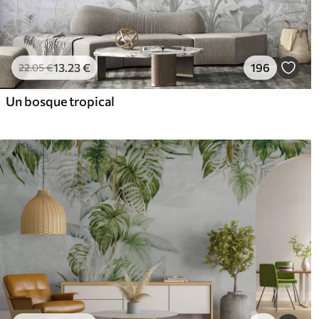
13
.23
€
196
22
.05
€
Un bosque tropical