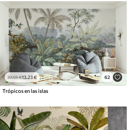
13
.23
€
62
22
.05
€
Trópicos en las islas