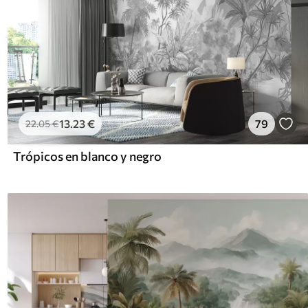
13
.23
€
79
22
.05
€
Trópicos en blanco y negro