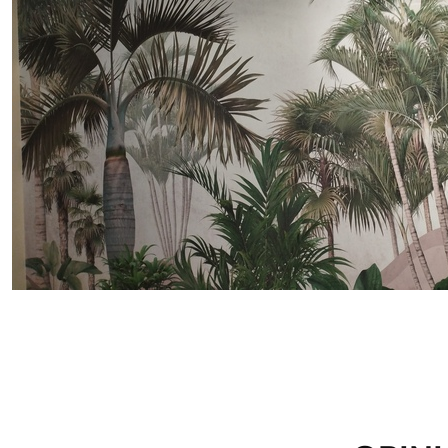
Método de aplicación
Aplicación sin fisuras
Materiales disponibles
Estándar
Pr
45
.00
56
.
27
.00
€
/m²
Vinilo Premium
Pee
65
.00
81
.
39
.00
€
/m²