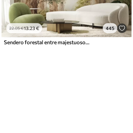
13
.23
€
445
22
.05
€
Sendero forestal entre majestuosos árboles en estilo acuarela