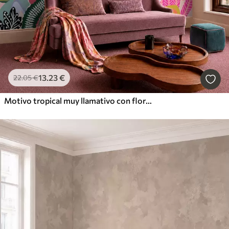
13
.23
€
22
.05
€
Motivo tropical muy llamativo con flores, hojas y frutas de colores vivos