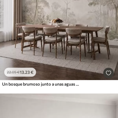
13
.23
€
22
.05
€
Un bosque brumoso junto a unas aguas tranquilas, en suaves tonos pastel naturales