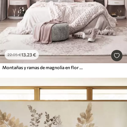
13
.23
€
22
.05
€
Montañas y ramas de magnolia en flor de color rosa, paisaje con textura