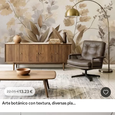
13
.23
€
22
.05
€
Arte botánico con textura, diversas plantas y hojas en tonos marrones y beige