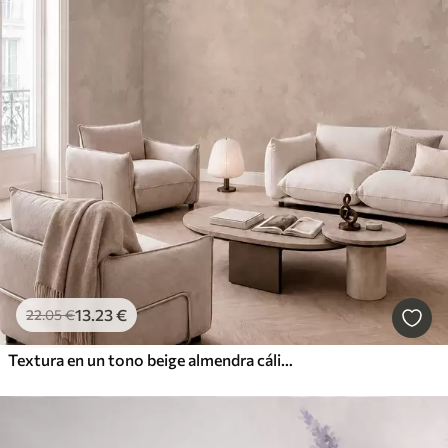
13
.23
€
22
.05
€
Textura en un tono beige almendra cálido con suaves transiciones tonales naturales