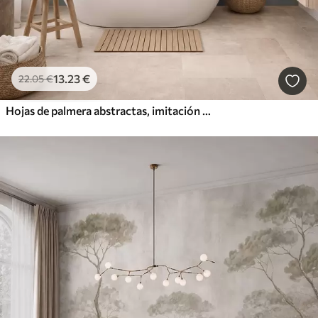
13
.23
€
22
.05
€
Hojas de palmera abstractas, imitación de pintura