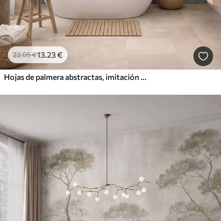
13
.23
€
22
.05
€
Hojas de palmera abstractas, imitación de pintura