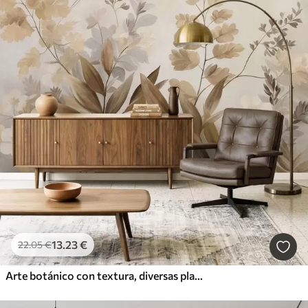
13
.23
€
22
.05
€
Arte botánico con textura, diversas plantas y hojas en tonos marrones y beige