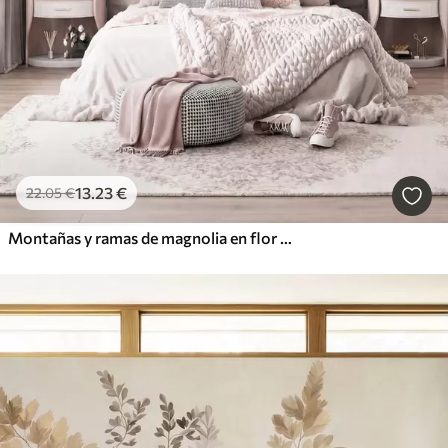
13
.23
€
22
.05
€
Montañas y ramas de magnolia en flor de color rosa, paisaje con textura