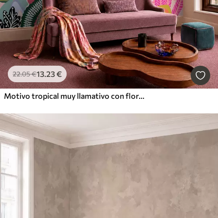
13
.23
€
22
.05
€
Motivo tropical muy llamativo con flores, hojas y frutas de colores vivos