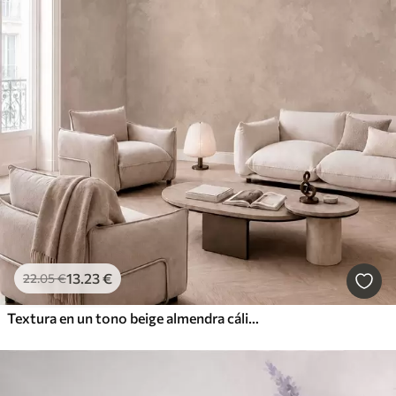
13
.23
€
22
.05
€
Textura en un tono beige almendra cálido con suaves transiciones tonales naturales