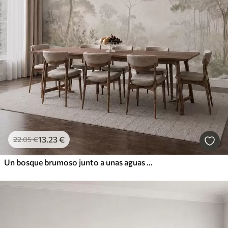
13
.23
€
22
.05
€
Un bosque brumoso junto a unas aguas tranquilas, en suaves tonos pastel naturales