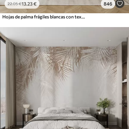
13
.23
€
846
22
.05
€
Hojas de palma frágiles blancas con textura grunge