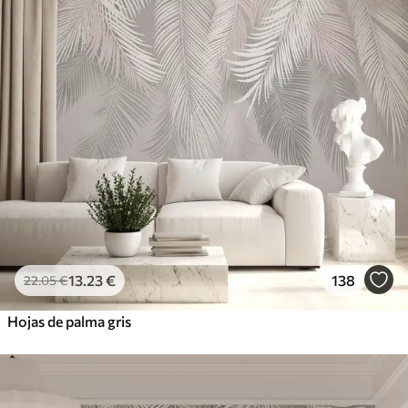
13
.23
€
138
22
.05
€
Hojas de palma gris