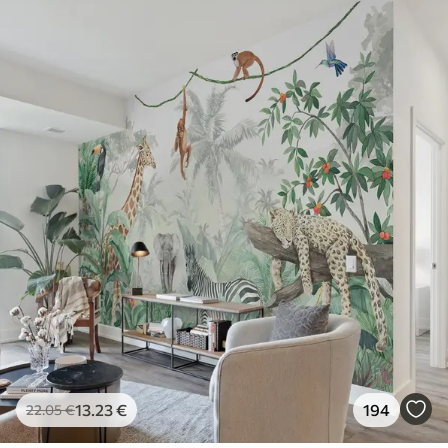
13
.23
€
194
22
.05
€