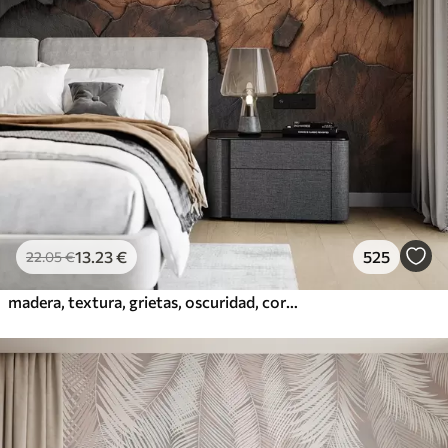
13
.23
€
525
22
.05
€
madera, textura, grietas, oscuridad, corteza, superficie