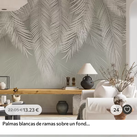
13
.23
€
24
22
.05
€
Palmas blancas de ramas sobre un fondo verde