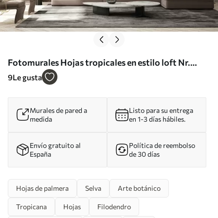
Fotomurales Hojas tropicales en estilo loft Nr.
u95674
9
Le gusta
Murales de pared a
Listo para su entrega
medida
en 1-3 días hábiles.
Envío gratuito al
Política de reembolso
España
de 30 días
Hojas de palmera
Selva
Arte botánico
Tropicana
Hojas
Filodendro