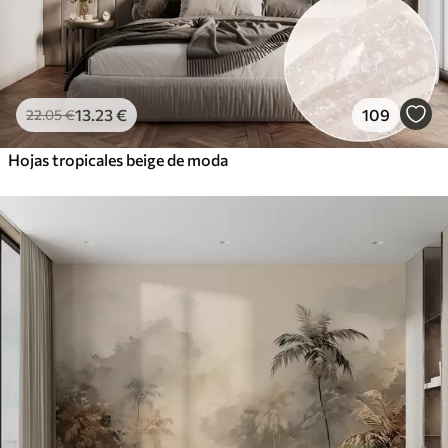
13
.23
€
109
22
.05
€
Hojas tropicales beige de moda