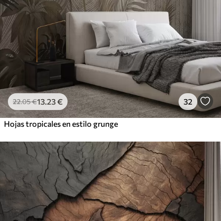
13
.23
€
32
22
.05
€
Hojas tropicales en estilo grunge