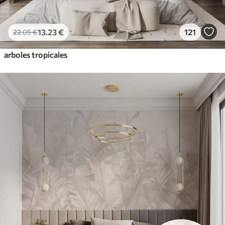
13
.23
€
121
22
.05
€
arboles tropicales