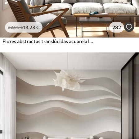
13
.23
€
282
22
.05
€
Flores abstractas translúcidas acuarela líquida