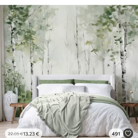
13
.23
€
491
22
.05
€