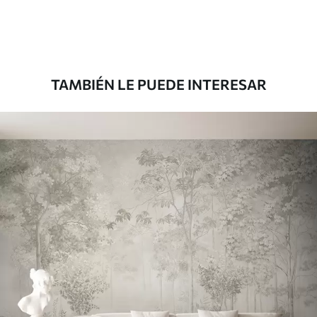
Premium
56
.67
34
.00
€
/m²
TAMBIÉN LE PUEDE INTERESAR
Vinilo Premium
65
.00
39
.00
€
/m²
Peel and Stick
81
.65
48
.99
€
/m²