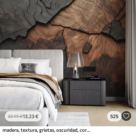
13
.23
€
525
22
.05
€
madera, textura, grietas, oscuridad, corteza, superficie