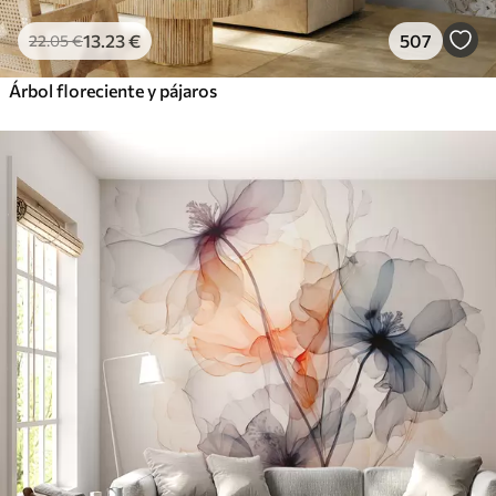
13
.23
€
507
22
.05
€
Árbol floreciente y pájaros