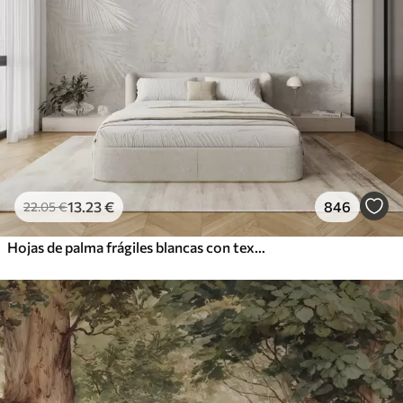
13
.23
€
846
22
.05
€
Hojas de palma frágiles blancas con textura grunge