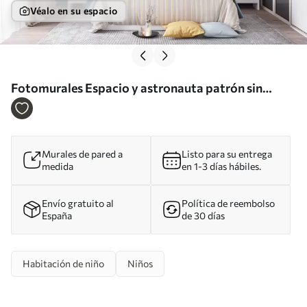
Véalo en su espacio
Fotomurales Espacio y astronauta patrón sin
fisuras Nr. u97581
Murales de pared a
Listo para su entrega
medida
en 1-3 días hábiles.
Envío gratuito al
Política de reembolso
España
de 30 días
Habitación de niño
Niños