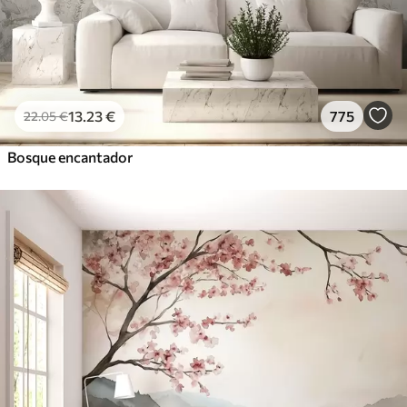
13
.23
€
775
22
.05
€
Bosque encantador