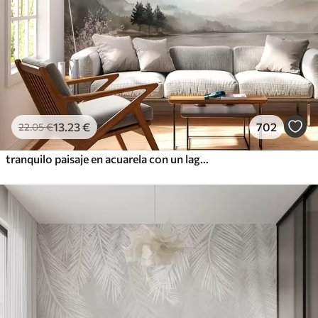
13
.23
€
702
22
.05
€
tranquilo paisaje en acuarela con un lago y un árbol en flor