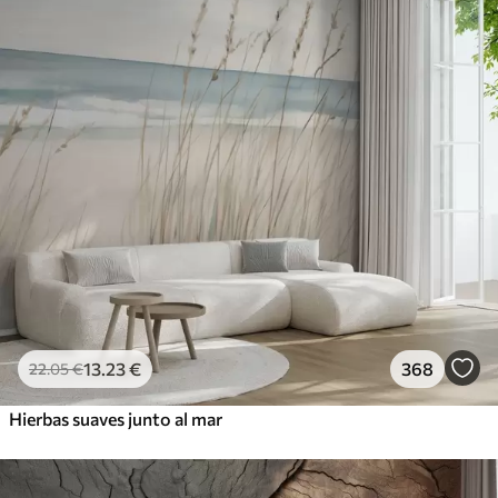
13
.23
€
368
22
.05
€
Hierbas suaves junto al mar