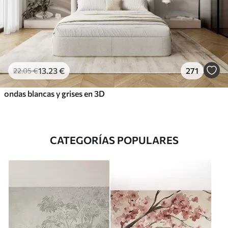
13
.23
€
271
22
.05
€
ondas blancas y grises en 3D
CATEGORÍAS POPULARES