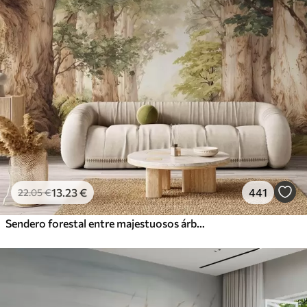
13
.23
€
441
22
.05
€
Sendero forestal entre majestuosos árboles en estilo acuarela