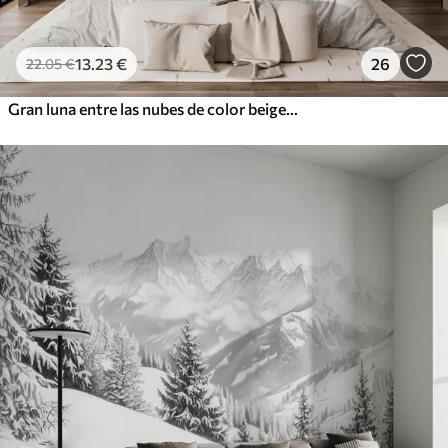
13
.23
€
26
22
.05
€
Gran luna entre las nubes de color beige estilo loft