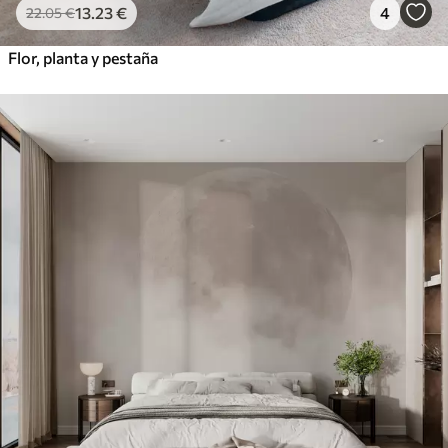
13
.23
€
4
22
.05
€
Flor, planta y pestaña