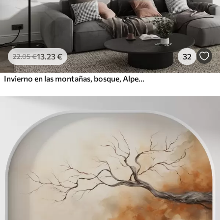
13
.23
€
32
22
.05
€
Invierno en las montañas, bosque, Alpes, dibujo a lápiz, paisajes de naturaleza