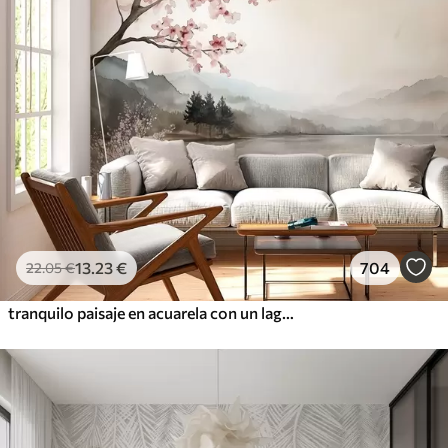
13
.23
€
704
22
.05
€
tranquilo paisaje en acuarela con un lago y un árbol en flor