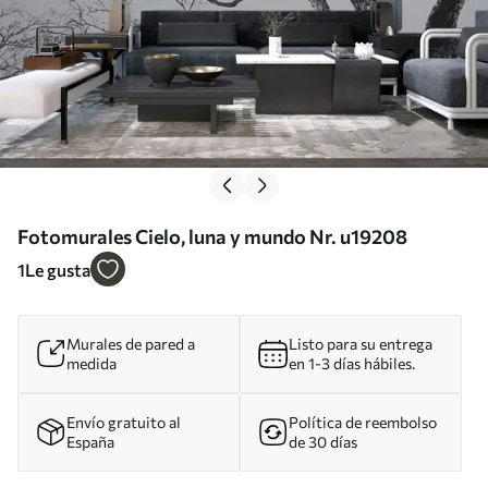
Fotomurales Cielo, luna y mundo Nr. u19208
1
Le gusta
Murales de pared a
Listo para su entrega
medida
en 1-3 días hábiles.
Envío gratuito al
Política de reembolso
España
de 30 días