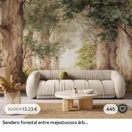
13
.23
€
445
22
.05
€
Sendero forestal entre majestuosos árboles en estilo acuarela