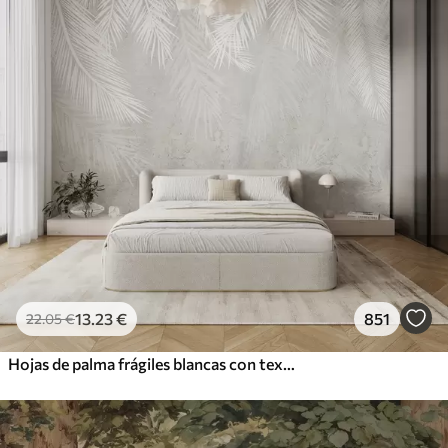
13
.23
€
851
22
.05
€
Hojas de palma frágiles blancas con textura grunge