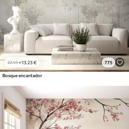
13
.23
€
775
22
.05
€
Bosque encantador