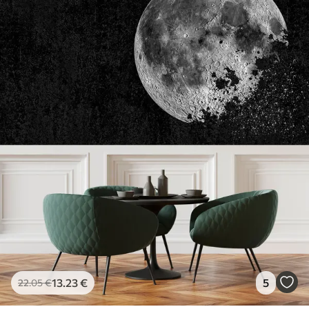
13
.23
€
5
22
.05
€