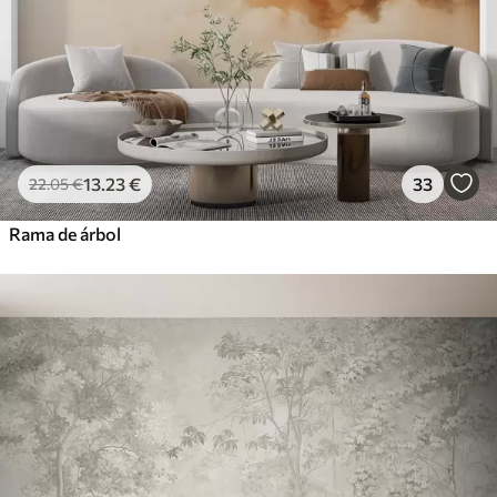
13
.23
€
33
22
.05
€
Rama de árbol