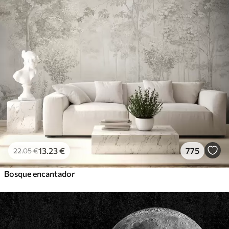
13
.23
€
775
22
.05
€
Bosque encantador