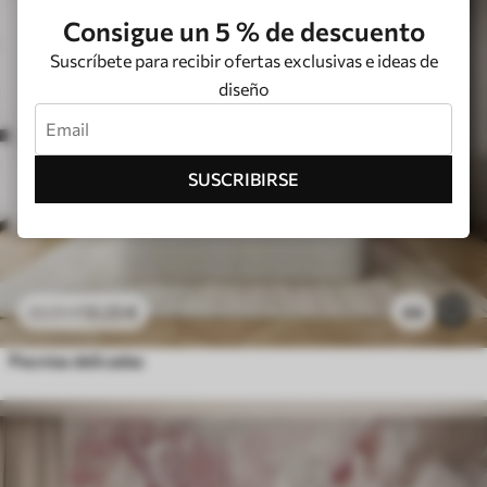
Consigue un 5 % de descuento
Suscríbete para recibir ofertas exclusivas e ideas de
diseño
SUSCRIBIRSE
13
.23
€
44
22
.05
€
Peonias delicadas