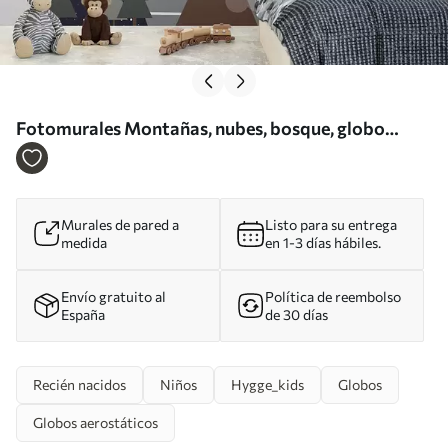
Fotomurales Montañas, nubes, bosque, globo
aerostático, sol y pájaros Nr. u96297
Murales de pared a
Listo para su entrega
medida
en 1-3 días hábiles.
Envío gratuito al
Política de reembolso
España
de 30 días
Recién nacidos
Niños
Hygge_kids
Globos
Globos aerostáticos