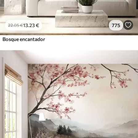
13
.23
€
775
22
.05
€
Bosque encantador