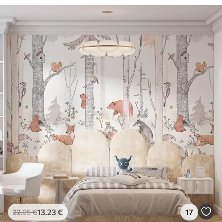
13
.23
€
17
22
.05
€