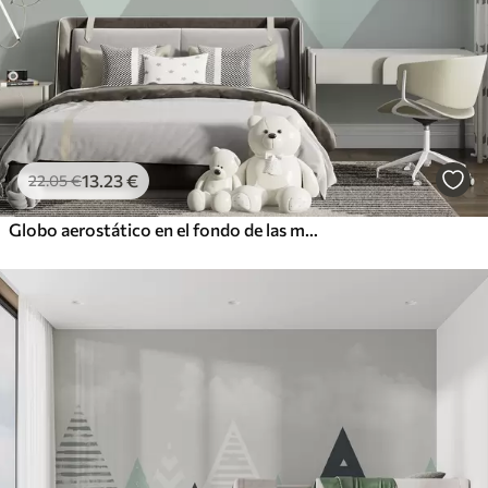
13
.23
€
22
.05
€
Globo aerostático en el fondo de las montañas de menta