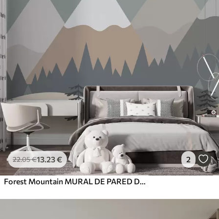
13
.23
€
2
22
.05
€
Forest Mountain MURAL DE PARED DE GUARDERÍA PAPEL PINTADO DE SOL Y PÁJAROS Peel and Stick Easy Extraíble Autoadhesivo Papel tapiz para niños Papel tapiz para habitación de niños