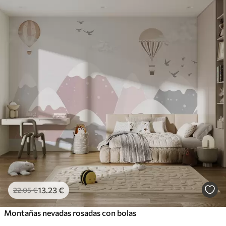
13
.23
€
22
.05
€
Montañas nevadas rosadas con bolas