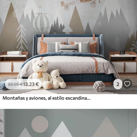
13
.23
€
2
22
.05
€
Montañas y aviones, al estilo escandinavo