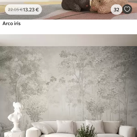
13
.23
€
32
22
.05
€
Arco iris