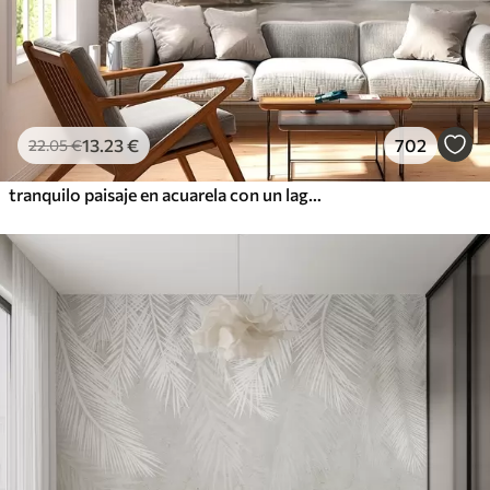
13
.23
€
702
22
.05
€
tranquilo paisaje en acuarela con un lago y un árbol en flor