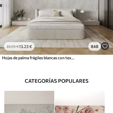
13
.23
€
848
22
.05
€
Hojas de palma frágiles blancas con textura grunge
CATEGORÍAS POPULARES