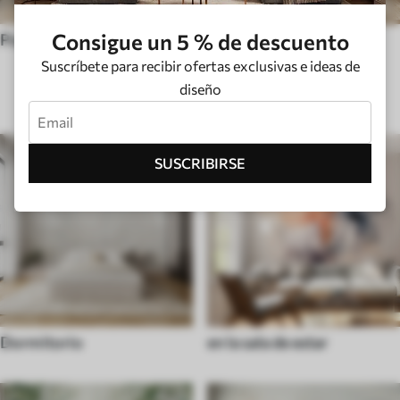
Consigue un 5 % de descuento
Pop art
Huigge
Suscríbete para recibir ofertas exclusivas e ideas de
diseño
TIPO DE HABITACIÓN
SUSCRIBIRSE
Dormitorio
en la sala de estar