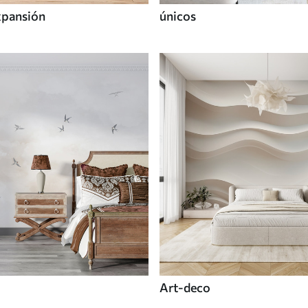
xpansión
únicos
Art-deco