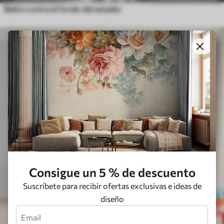
Balón contra el fondo del estadio
Consigue un 5 % de descuento
Suscríbete para recibir ofertas exclusivas e ideas de
diseño