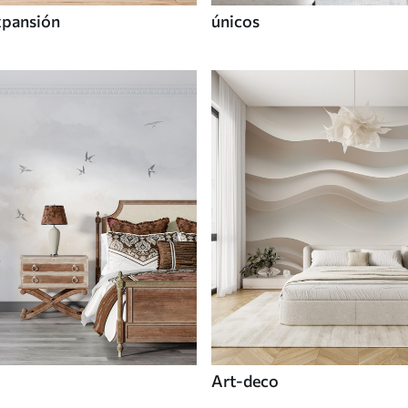
xpansión
únicos
Art-deco