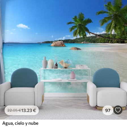
13
.23
€
97
22
.05
€
Agua, cielo y nube