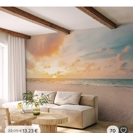
13
.23
€
70
22
.05
€