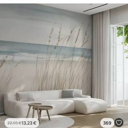
13
.23
€
369
22
.05
€