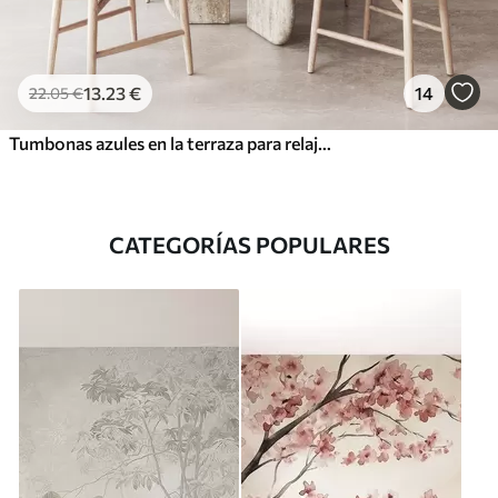
13
.23
€
14
22
.05
€
Tumbonas azules en la terraza para relajarse junto al mar acuarela
CATEGORÍAS POPULARES