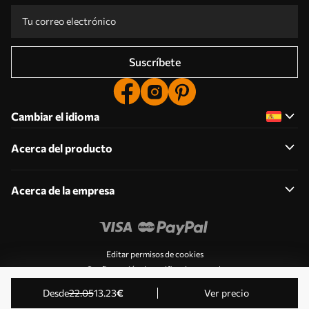
Suscríbete
Cambiar el idioma
Acerca del producto
Acerca de la empresa
Editar permisos de cookies
Configuración de notificaciones push
© 2011-2026 Uwalls . Todos los derechos reservados.
desde
22
.05
13
.23
€
Ver precio
Gestionado por KLW Sp. z o.o. CIF: PL9223057591.