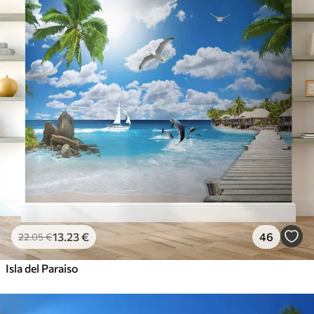
13
.23
€
46
22
.05
€
Isla del Paraiso