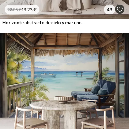
13
.23
€
43
22
.05
€
Horizonte abstracto de cielo y mar encontrándose