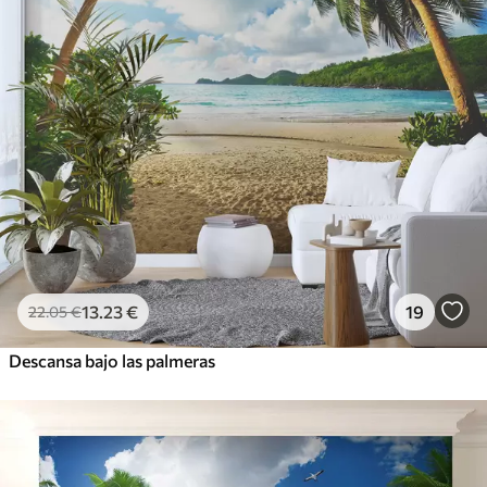
13
.23
€
19
22
.05
€
Descansa bajo las palmeras