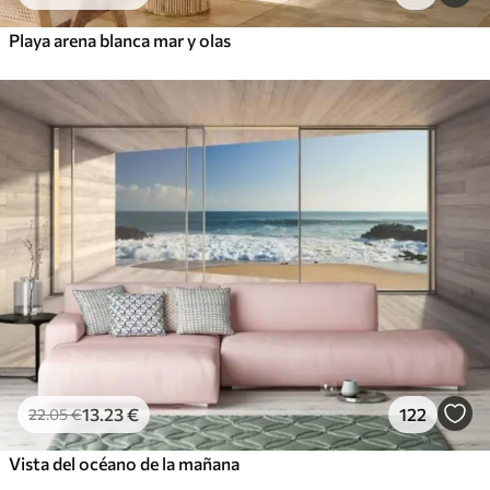
Playa arena blanca mar y olas
13
.23
€
122
22
.05
€
Vista del océano de la mañana