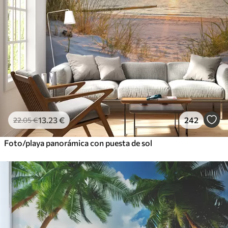
13
.23
€
242
22
.05
€
Foto/playa panorámica con puesta de sol