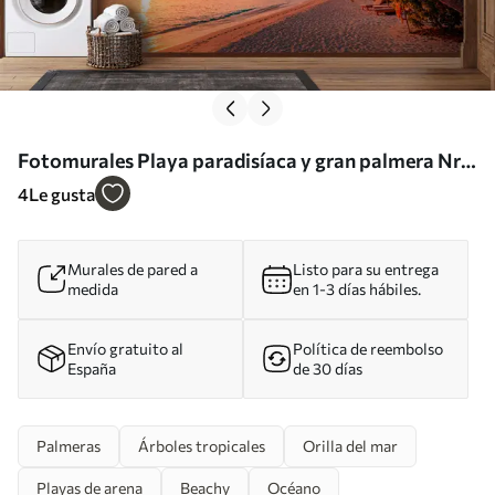
Fotomurales Playa paradisíaca y gran palmera Nr.
u97886
4
Le gusta
Murales de pared a
Listo para su entrega
medida
en 1-3 días hábiles.
Envío gratuito al
Política de reembolso
España
de 30 días
Palmeras
Árboles tropicales
Orilla del mar
Playas de arena
Beachy
Océano