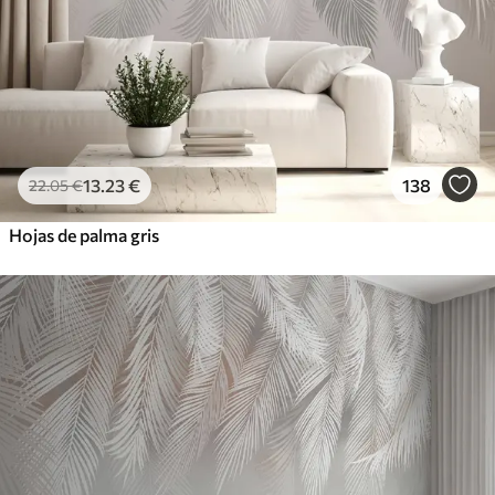
13
.23
€
138
22
.05
€
Hojas de palma gris