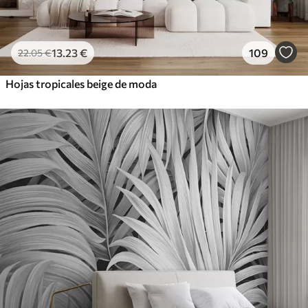
13
.23
€
109
22
.05
€
Hojas tropicales beige de moda