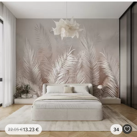
13
.23
€
34
22
.05
€