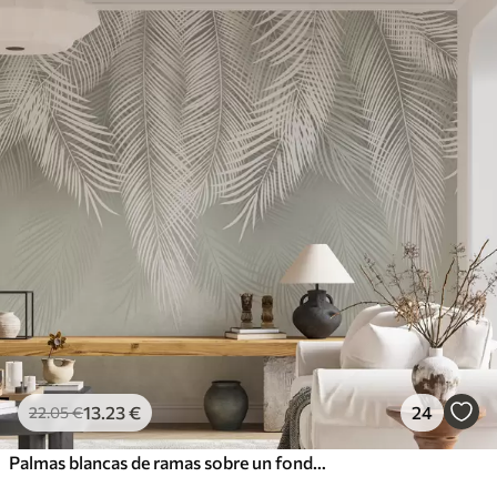
13
.23
€
24
22
.05
€
Palmas blancas de ramas sobre un fondo verde