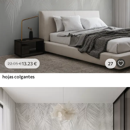
13
.23
€
27
22
.05
€
hojas colgantes