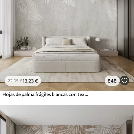
13
.23
€
848
22
.05
€
Hojas de palma frágiles blancas con textura grunge