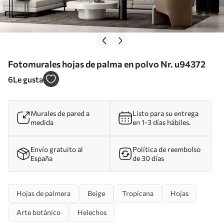
Fotomurales hojas de palma en polvo Nr. u94372
6
Le gusta
Murales de pared a
Listo para su entrega
medida
en 1-3 días hábiles.
Envío gratuito al
Política de reembolso
España
de 30 días
Hojas de palmera
Beige
Tropicana
Hojas
Arte botánico
Helechos