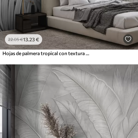
13
.23
€
22
.05
€
Hojas de palmera tropical con textura monocromática, creando un estampado tropical y botánico