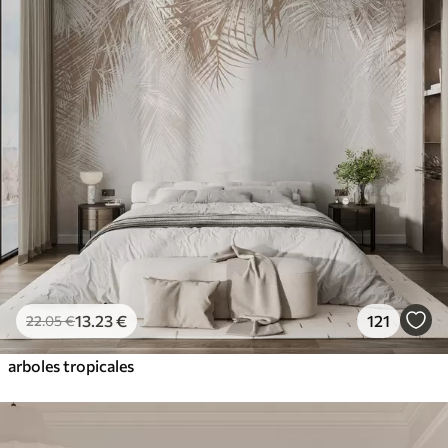
13
.23
€
121
22
.05
€
arboles tropicales