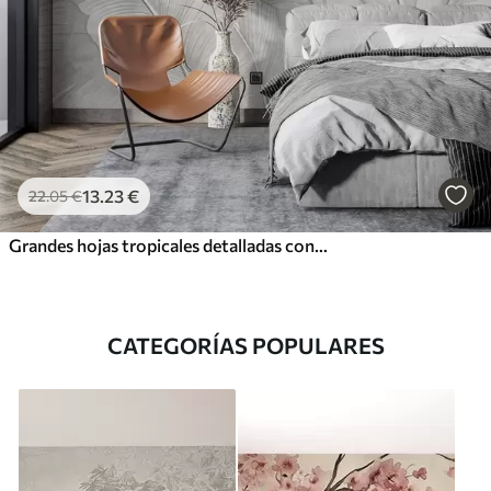
13
.23
€
22
.05
€
Grandes hojas tropicales detalladas con gran textura en un color gris claro monocromático de estilo loft
CATEGORÍAS POPULARES