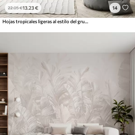
13
.23
€
14
22
.05
€
Hojas tropicales ligeras al estilo del grunge