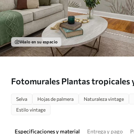
Véalo en su espacio
Fotomurales Plantas tropicales 
fondo texturizado Nr. u96550
Selva
Hojas de palmera
Naturaleza vintage
Estilo vintage
Especificaciones y material
Entrega y pago
P