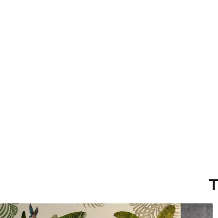
Limpieza
Se puede limpiar suavemente
con recubrimiento de barniz
Método de aplicación
Aplicación sin fisuras
Materiales disponibles
Estándar
Pr
45
.00
56
.
27
.00
€
/m²
Vinilo Premium
Pee
65
.00
81
.
39
.00
€
/m²
T