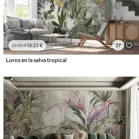
13
.23
€
27
22
.05
€
Loros en la selva tropical