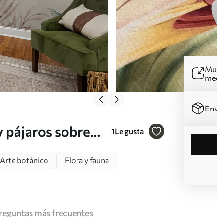
Mur
me
Env
y pájaros sobre
1
Le gusta
Arte botánico
Flora y fauna
reguntas más frecuentes