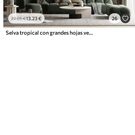
13
.23
€
26
22
.05
€
Selva tropical con grandes hojas verdes y flores de protea rosa con fondo borroso texturizado