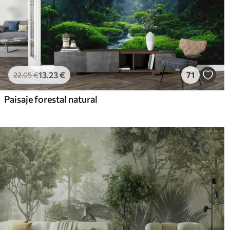
13
.23
€
71
22
.05
€
Paisaje forestal natural