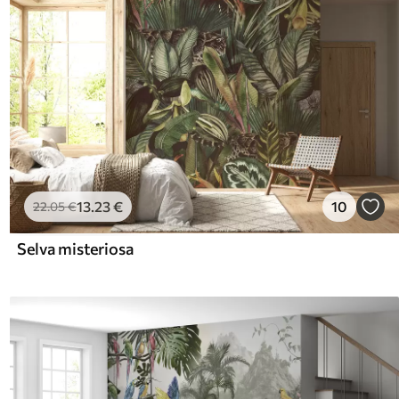
13
.23
€
10
22
.05
€
Selva misteriosa