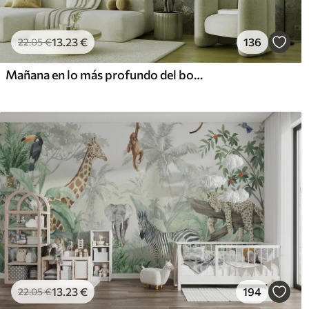
13
.23
€
136
22
.05
€
Mañana en lo más profundo del bosque
13
.23
€
194
22
.05
€