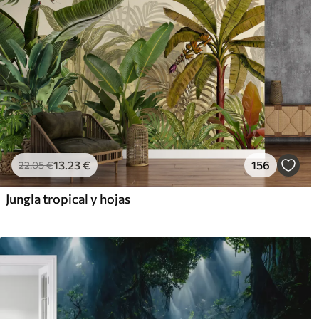
13
.23
€
156
22
.05
€
Jungla tropical y hojas