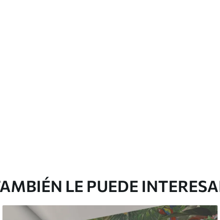
 con una esponja suave. Los murales de pared
 pueden limpiarse con agua.
emium
67
34
.00
€
/m²
l and Stick
65
48
.99
€
/m²
AMBIÉN LE PUEDE INTERES