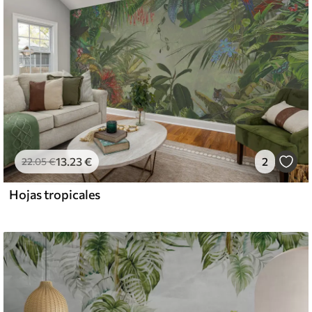
13
.23
€
2
22
.05
€
Hojas tropicales