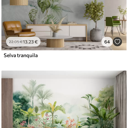
13
.23
€
64
22
.05
€
Selva tranquila