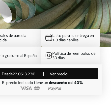
ales de pared a
Listo para su entrega en
dida
1-3 días hábiles.
Política de reembolso de
ío gratuito al España
30 días
desde
22
.05
13
.23
€
Ver precio
El precio indicado tiene un
descuento del 40%