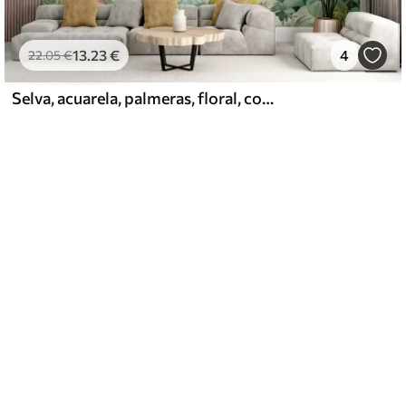
13
.23
€
4
22
.05
€
Selva, acuarela, palmeras, floral, colores suaves