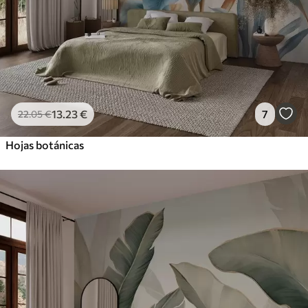
13
.23
€
7
22
.05
€
Hojas botánicas