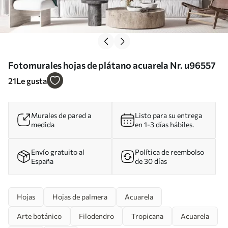
Fotomurales hojas de plátano acuarela Nr. u96557
21
Le gusta
Murales de pared a
Listo para su entrega
medida
en 1-3 días hábiles.
Envío gratuito al
Política de reembolso
España
de 30 días
Hojas
Hojas de palmera
Acuarela
Arte botánico
Filodendro
Tropicana
Acuarela