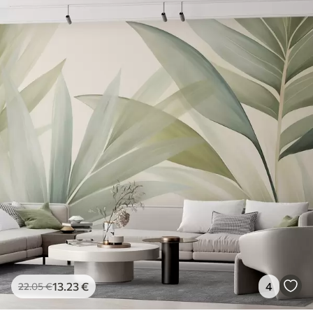
13
.23
€
4
22
.05
€