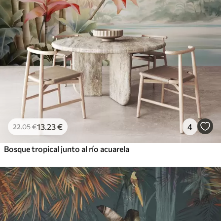
13
.23
€
4
22
.05
€
Bosque tropical junto al río acuarela