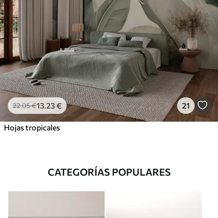
13
.23
€
21
22
.05
€
Hojas tropicales
CATEGORÍAS POPULARES