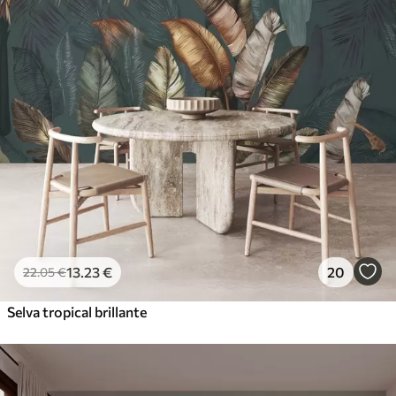
13
.23
€
20
22
.05
€
Selva tropical brillante