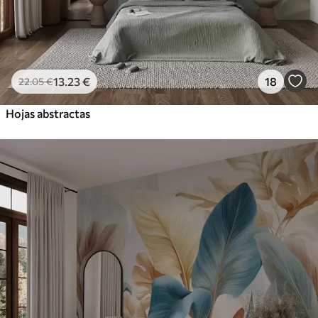
13
.23
€
18
22
.05
€
Hojas abstractas