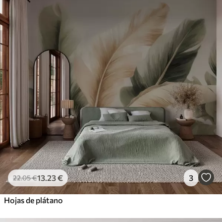
13
.23
€
3
22
.05
€
Hojas de plátano