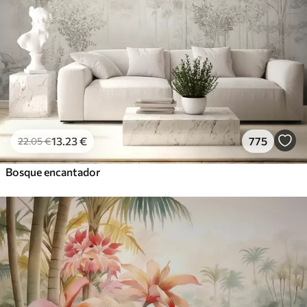
13
.23
€
775
22
.05
€
Bosque encantador