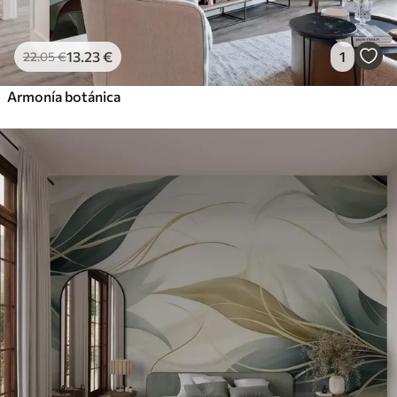
13
.23
€
1
22
.05
€
Armonía botánica