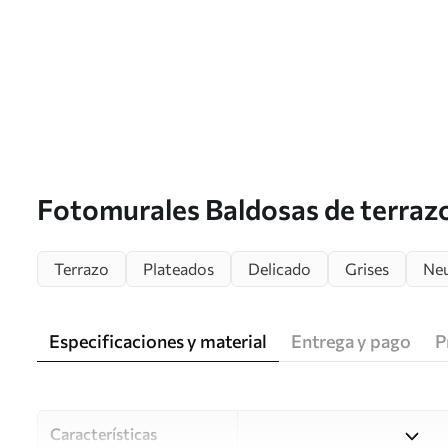
Fotomurales Baldosas de terraz
piedras naturales, granito, márm
Terrazo
Plateados
Delicado
Grises
Ne
hormigón Nr. u94304
Especificaciones y material
Entrega y pago
P
Características