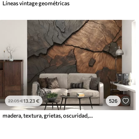
Líneas vintage geométricas
13
.23
€
526
22
.05
€
madera, textura, grietas, oscuridad, corteza, superficie