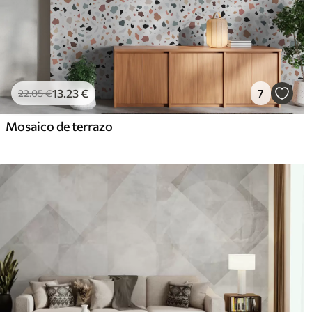
13
.23
€
7
22
.05
€
Mosaico de terrazo