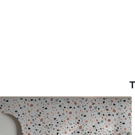
Materiales disponibles
Estándar
Pr
45
.00
56
.
27
.00
€
/m²
Vinilo Premium
Pee
65
.00
81
.
39
.00
€
/m²
T