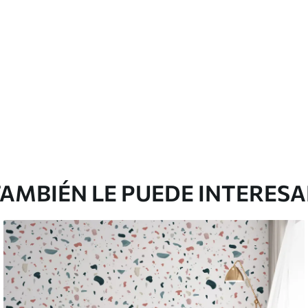
emium
67
34
.00
€
/m²
l and Stick
65
48
.99
€
/m²
AMBIÉN LE PUEDE INTERES