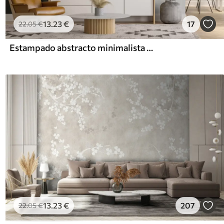
13
.23
€
17
22
.05
€
Estampado abstracto minimalista degradado con rayas verticales de color verde oscuro, beige y blanco
13
.23
€
207
22
.05
€