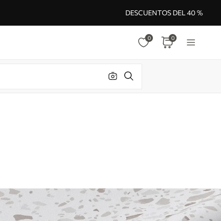
DESCUENTOS DEL 40 %
0
0