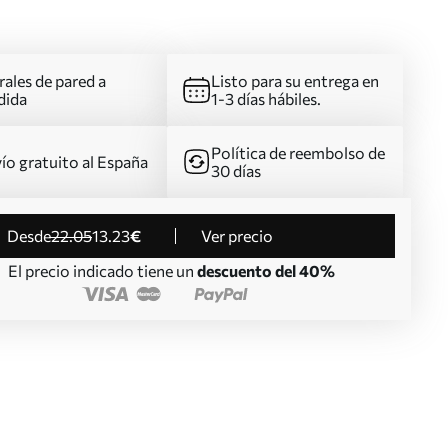
ales de pared a
Listo para su entrega en
dida
1-3 días hábiles.
Política de reembolso de
ío gratuito al España
30 días
desde
22
.05
13
.23
€
Ver precio
El precio indicado tiene un
descuento del 40%