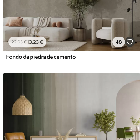
13
.23
€
48
22
.05
€
Fondo de piedra de cemento