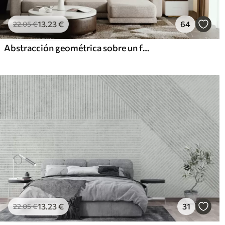
13
.23
€
64
22
.05
€
Abstracción geométrica sobre un fondo de mármol en colores pastel
13
.23
€
31
22
.05
€