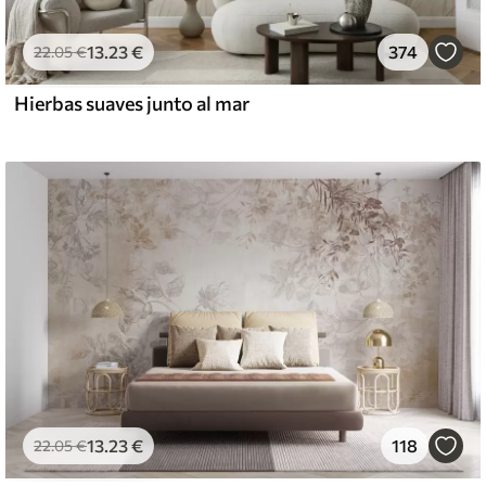
13
.23
€
374
22
.05
€
Hierbas suaves junto al mar
13
.23
€
118
22
.05
€