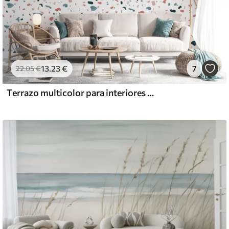
13
.23
€
7
22
.05
€
Terrazo multicolor para interiores luminosos