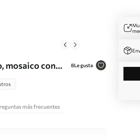
Mur
me
Env
o, mosaico con
8
Le gusta
ol, cuarzo,
utros
reguntas más frecuentes