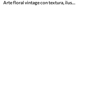
Arte floral vintage con textura, ilustraciones de delicadas flores y hojas de jardín en estilo dibujo, suaves tonos pastel beige y sepia