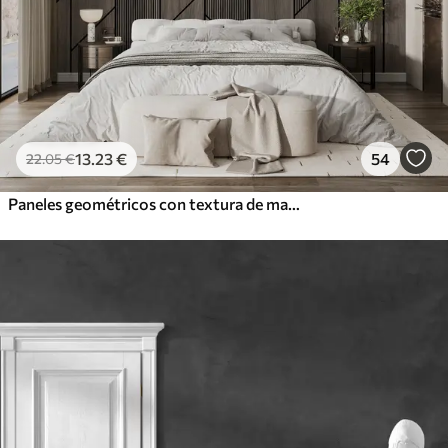
13
.23
€
54
22
.05
€
Paneles geométricos con textura de madera