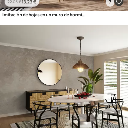
13
.23
€
7
22
.05
€
Imitación de hojas en un muro de hormigón