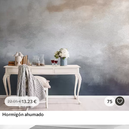
13
.23
€
75
22
.05
€
Hormigón ahumado