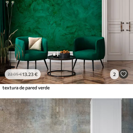
13
.23
€
2
22
.05
€
textura de pared verde