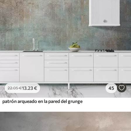
13
.23
€
45
22
.05
€
patrón arqueado en la pared del grunge