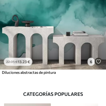
13
.23
€
6
22
.05
€
Diluciones abstractas de pintura
CATEGORÍAS POPULARES