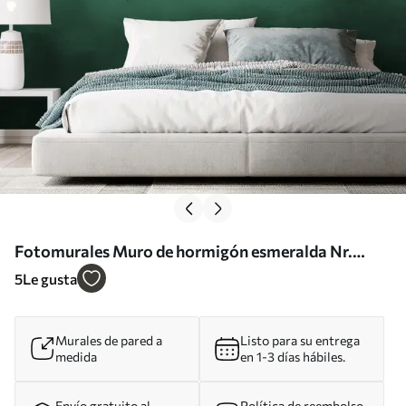
Fotomurales Muro de hormigón esmeralda Nr.
u97239
5
Le gusta
Murales de pared a
Listo para su entrega
medida
en 1-3 días hábiles.
Envío gratuito al
Política de reembolso