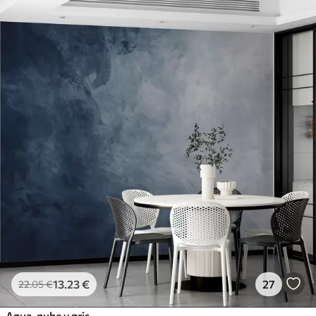
13
.23
€
27
22
.05
€
Agua, nube y gris