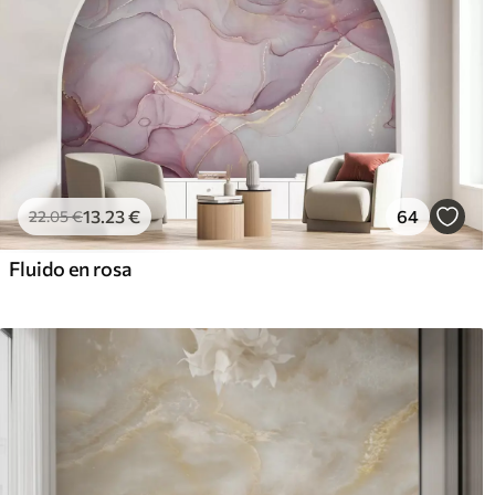
13
.23
€
64
22
.05
€
Fluido en rosa