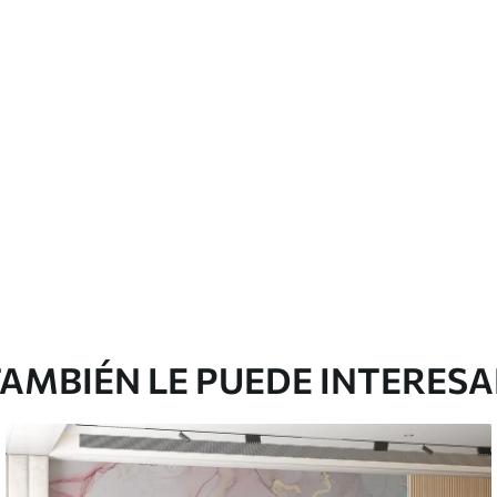
emium
67
34
.00
€
/m²
l and Stick
65
48
.99
€
/m²
AMBIÉN LE PUEDE INTERES