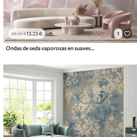
13
.23
€
1
22
.05
€
Ondas de seda vaporosas en suaves tonos rosa palo