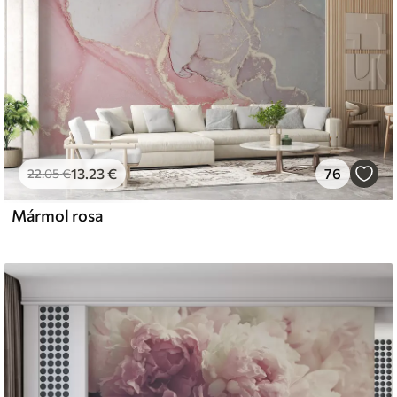
13
.23
€
76
22
.05
€
Mármol rosa