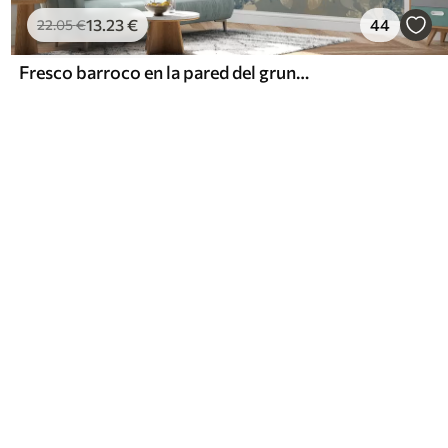
13
.23
€
44
22
.05
€
Fresco barroco en la pared del grunge