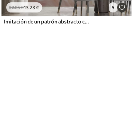
13
.23
€
5
22
.05
€
Imitación de un patrón abstracto con textura de mármol en tonos rosas y amarillos