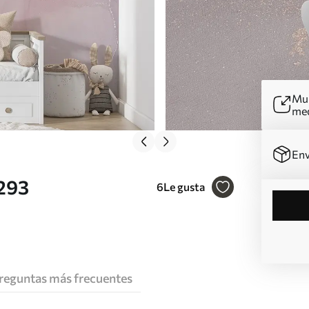
Mur
me
Env
0293
6
Le gusta
reguntas más frecuentes