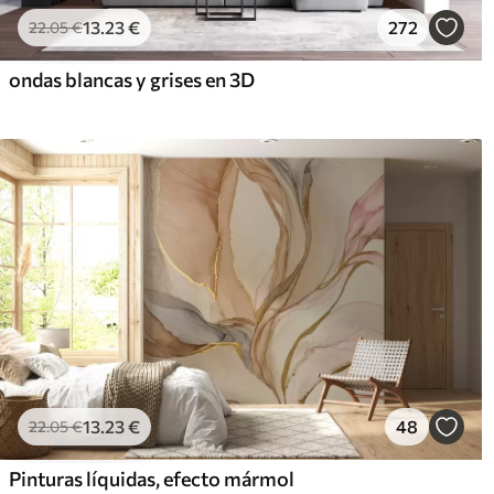
13
.23
€
272
22
.05
€
ondas blancas y grises en 3D
13
.23
€
48
22
.05
€
Pinturas líquidas, efecto mármol