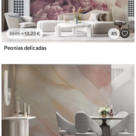
13
.23
€
45
22
.05
€
Peonias delicadas