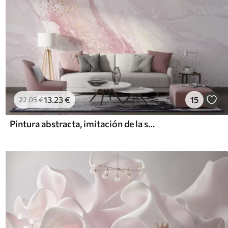
13
.23
€
15
22
.05
€
Pintura abstracta, imitación de la superficie de mármol de la piedra