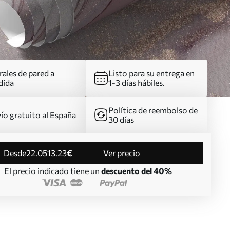
ales de pared a
Listo para su entrega en
dida
1-3 días hábiles.
Política de reembolso de
ío gratuito al España
30 días
desde
22
.05
13
.23
€
Ver precio
El precio indicado tiene un
descuento del 40%