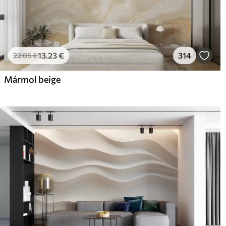
13
.23
€
314
22
.05
€
Mármol beige