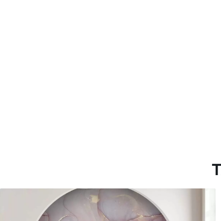
Método de aplicación
Aplicación sin fisuras
Materiales disponibles
Estándar
Pr
45
.00
56
.
27
.00
€
/m²
Vinilo Premium
Pee
65
.00
81
.
39
.00
€
/m²
T