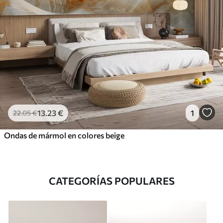
13
.23
€
1
22
.05
€
Ondas de mármol en colores beige
CATEGORÍAS POPULARES