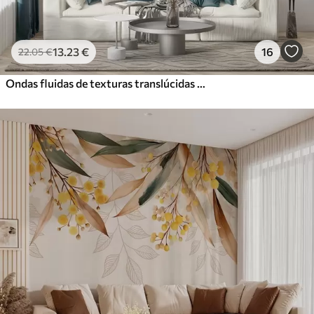
13
.23
€
16
22
.05
€
Ondas fluidas de texturas translúcidas en tonos azul oscuro, azul claro y blanco sobre un fondo claro