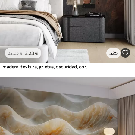
13
.23
€
525
22
.05
€
madera, textura, grietas, oscuridad, corteza, superficie