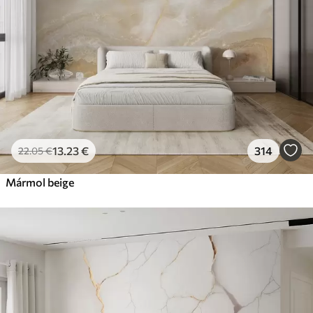
13
.23
€
314
22
.05
€
Mármol beige