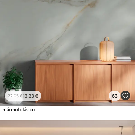
13
.23
€
63
22
.05
€
mármol clásico