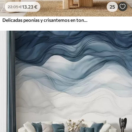
13
.23
€
25
22
.05
€
Delicadas peonías y crisantemos en tonos pastel