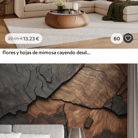
13
.23
€
60
22
.05
€
flores y hojas de mimosa cayendo desde arriba en estilo acuarela