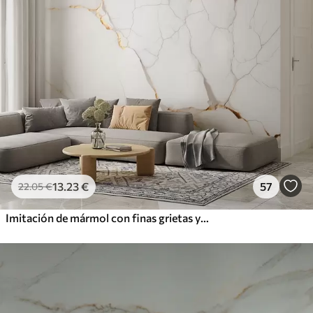
13
.23
€
57
22
.05
€
Imitación de mármol con finas grietas y vetas amarillas