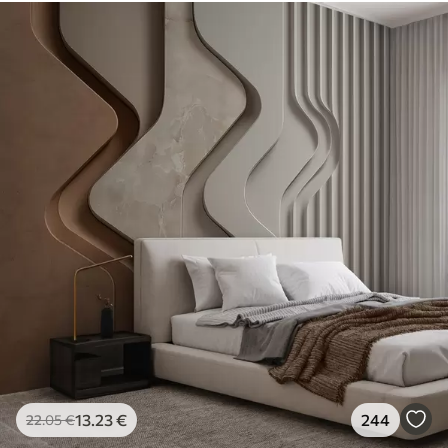
13
.23
€
244
22
.05
€