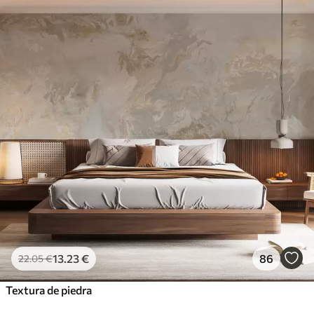
13
.23
€
86
22
.05
€
Textura de piedra