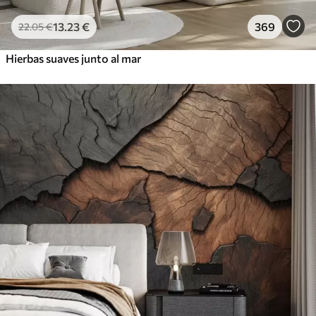
13
.23
€
369
22
.05
€
Hierbas suaves junto al mar