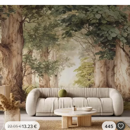
13
.23
€
445
22
.05
€