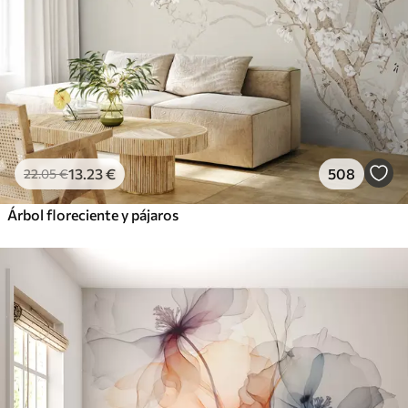
13
.23
€
508
22
.05
€
Árbol floreciente y pájaros