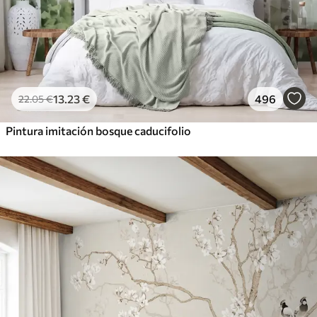
13
.23
€
496
22
.05
€
Pintura imitación bosque caducifolio