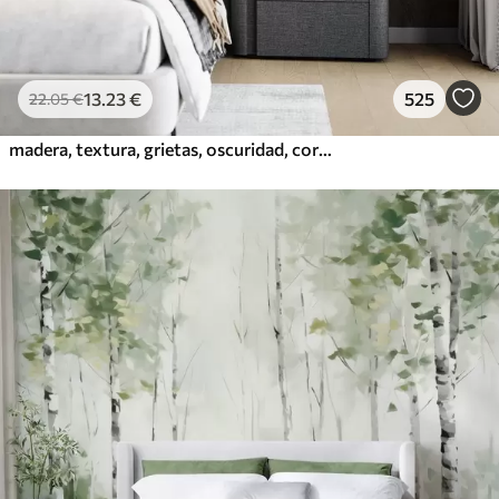
13
.23
€
525
22
.05
€
madera, textura, grietas, oscuridad, corteza, superficie