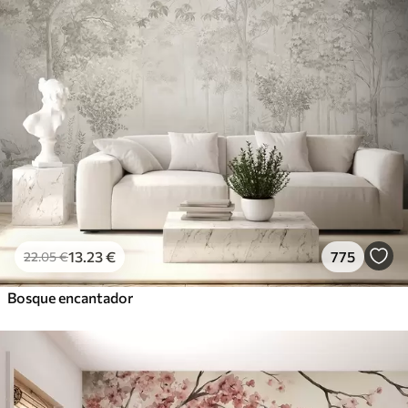
13
.23
€
775
22
.05
€
Bosque encantador