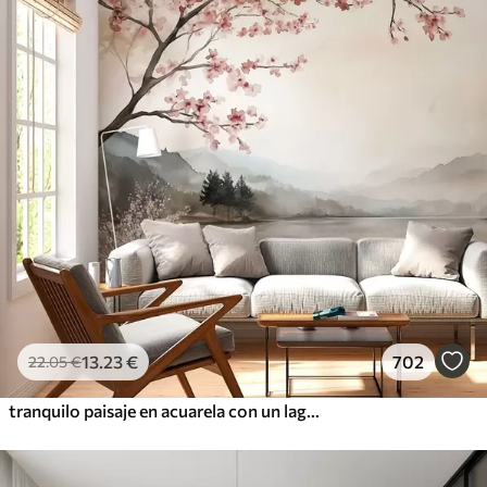
13
.23
€
702
22
.05
€
tranquilo paisaje en acuarela con un lago y un árbol en flor