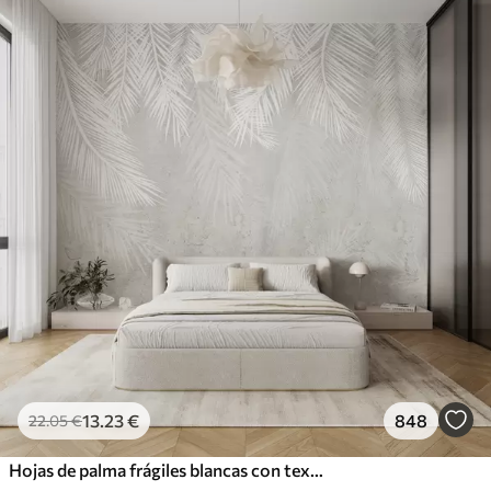
13
.23
€
848
22
.05
€
Hojas de palma frágiles blancas con textura grunge