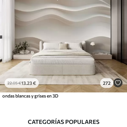
13
.23
€
272
22
.05
€
ondas blancas y grises en 3D
CATEGORÍAS POPULARES