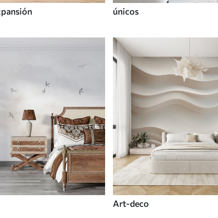
xpansión
únicos
Art-deco