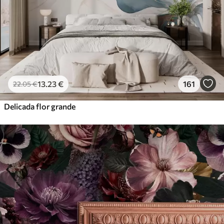
13
.23
€
161
22
.05
€
Delicada flor grande