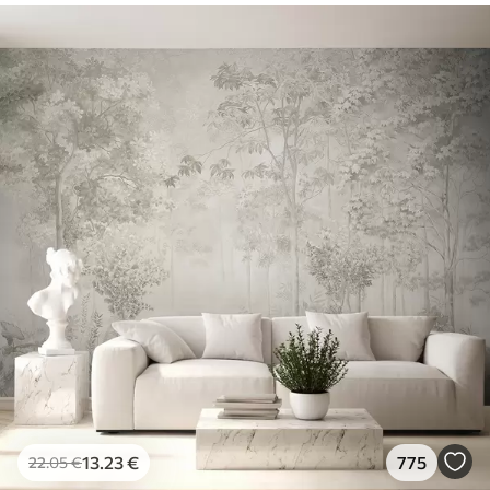
13
.23
€
775
22
.05
€