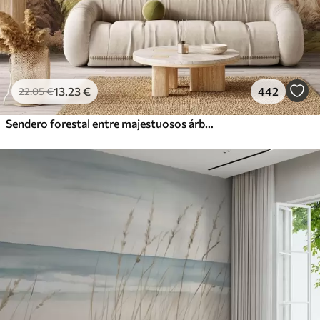
13
.23
€
442
22
.05
€
Sendero forestal entre majestuosos árboles en estilo acuarela