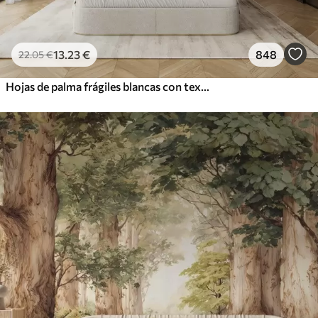
13
.23
€
848
22
.05
€
Hojas de palma frágiles blancas con textura grunge