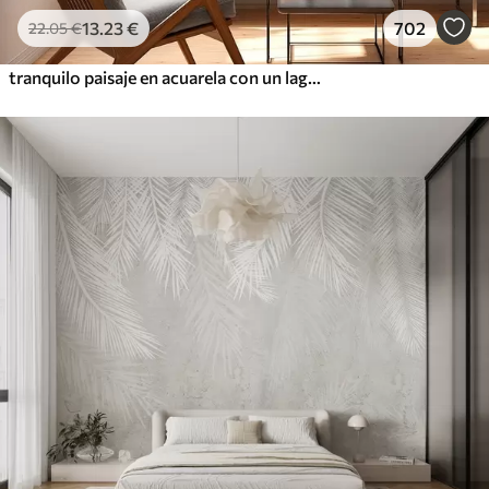
13
.23
€
702
22
.05
€
tranquilo paisaje en acuarela con un lago y un árbol en flor