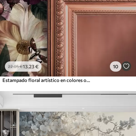
13
.23
€
10
22
.05
€
Estampado floral artístico en colores oscuros