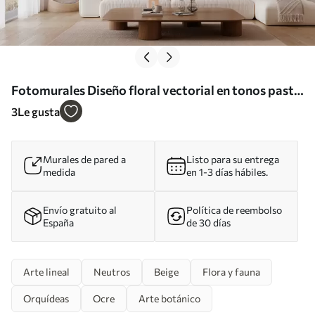
Fotomurales Diseño floral vectorial en tonos pastel
Nr. w02914
3
Le gusta
Murales de pared a
Listo para su entrega
medida
en 1-3 días hábiles.
Envío gratuito al
Política de reembolso
España
de 30 días
Arte lineal
Neutros
Beige
Flora y fauna
Orquídeas
Ocre
Arte botánico