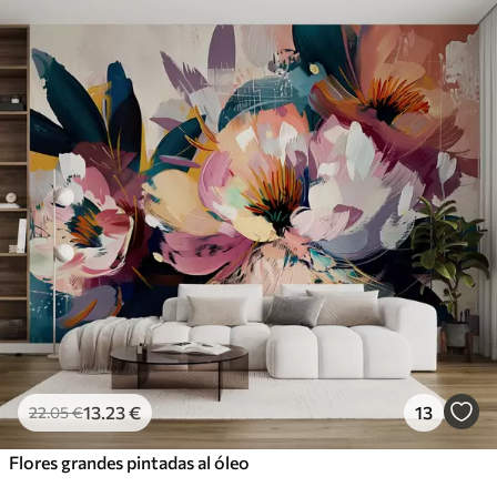
13
.23
€
13
22
.05
€
Flores grandes pintadas al óleo