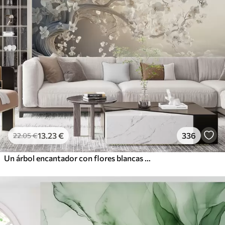
13
.23
€
336
22
.05
€
Un árbol encantador con flores blancas contra el fondo de nubes en un estilo interesante en delicados colores cálidos