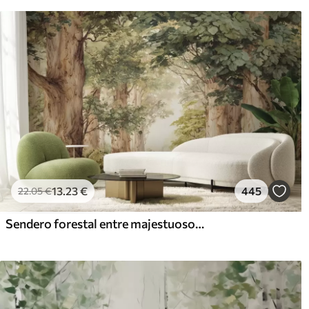
13
.23
€
445
22
.05
€
Sendero forestal entre majestuosos árboles en estilo acuarela