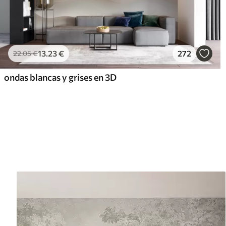
13
.23
€
272
22
.05
€
ondas blancas y grises en 3D