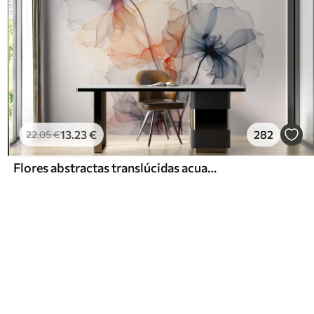
13
.23
€
282
22
.05
€
Flores abstractas translúcidas acuarela líquida