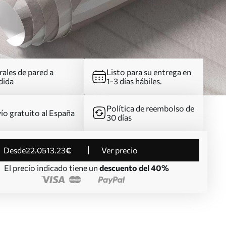
ales de pared a
Listo para su entrega en
dida
1-3 días hábiles.
Política de reembolso de
ío gratuito al España
30 días
desde
22
.05
13
.23
€
Ver precio
El precio indicado tiene un
descuento del 40%