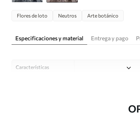
Flores de loto
Neutros
Arte botánico
Especificaciones y material
Entrega y pago
P
Características
Material
Elija entre tres materiales d
habitaciones y presupuestos
o durante el proceso de per
O
Autor
Estudio de diseño Uwalls
Número de artículo
w05494v1