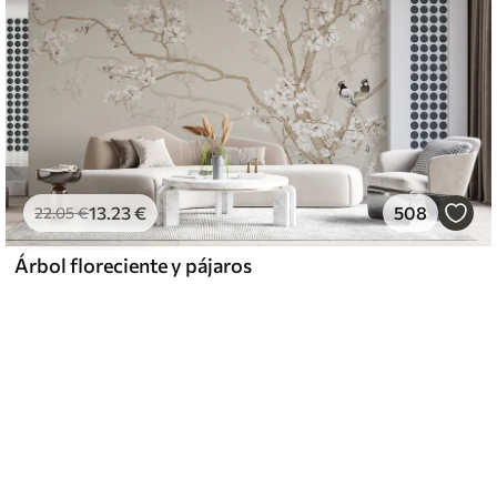
13
.23
€
508
22
.05
€
Árbol floreciente y pájaros