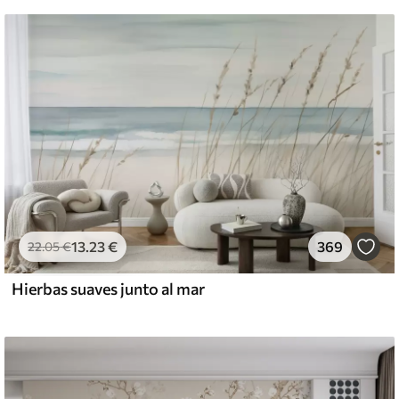
13
.23
€
369
22
.05
€
Hierbas suaves junto al mar