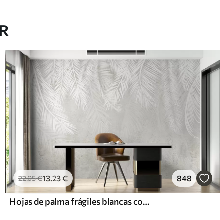
AR
13
.23
€
848
22
.05
€
Hojas de palma frágiles blancas con textura grunge