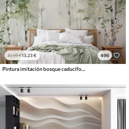
13
.23
€
496
22
.05
€
Pintura imitación bosque caducifolio