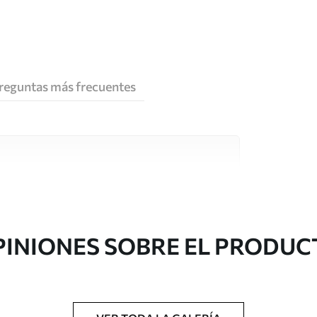
reguntas más frecuentes
e alta calidad, cada uno de ellos adecuado para
 diferentes. Más información a continuación
sonalización.
PINIONES SOBRE EL PRODUC