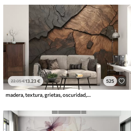
13
.23
€
525
22
.05
€
madera, textura, grietas, oscuridad, corteza, superficie