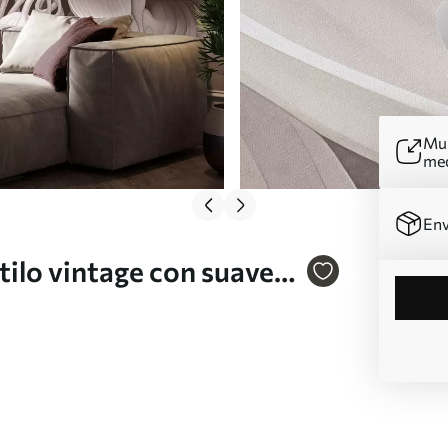
Mur
me
Env
tilo vintage con suaves
; ilustración botánica