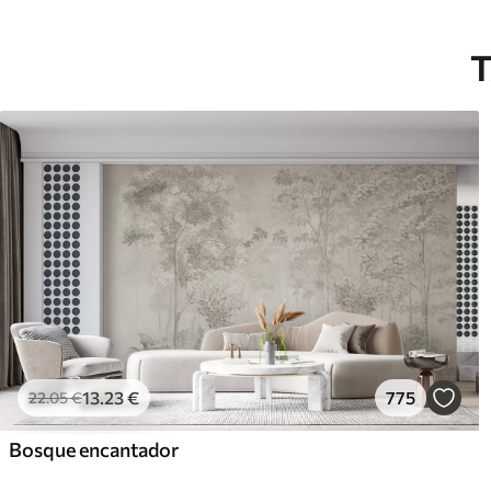
T
13
.23
€
775
22
.05
€
Bosque encantador