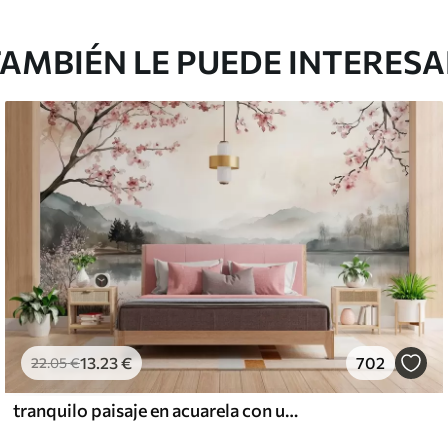
AMBIÉN LE PUEDE INTERES
13
.23
€
702
22
.05
€
tranquilo paisaje en acuarela con un lago y un árbol en flor