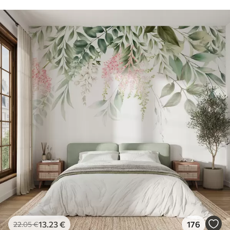
13
.23
€
176
22
.05
€