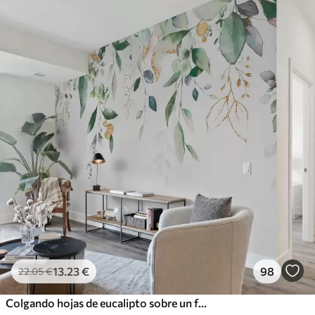
13
.23
€
98
22
.05
€
Colgando hojas de eucalipto sobre un fondo blanco