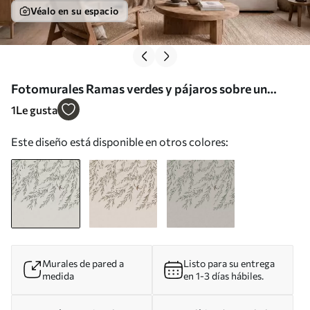
Véalo en su espacio
Fotomurales Ramas verdes y pájaros sobre un
fondo claro Nr. w05630
1
Le gusta
Este diseño está disponible en otros colores:
Murales de pared a
Listo para su entrega
medida
en 1-3 días hábiles.