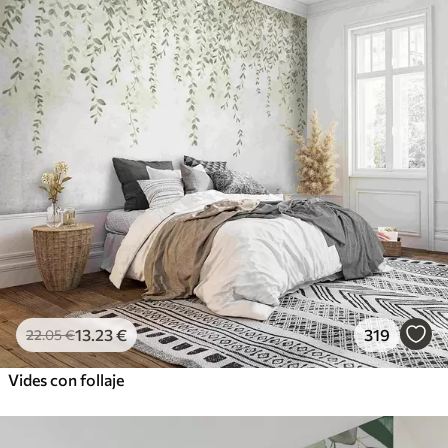
13
.23
€
319
22
.05
€
Vides con follaje