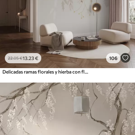
13
.23
€
106
22
.05
€
Delicadas ramas florales y hierba con flores blancas, grises y beige que caen en cascada sobre un fondo claro