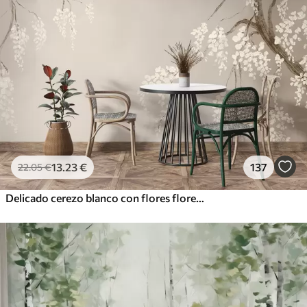
13
.23
€
137
22
.05
€
Delicado cerezo blanco con flores floreciendo en las ramas sobre un fondo beige