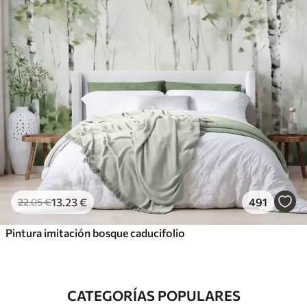
13
.23
€
491
22
.05
€
Pintura imitación bosque caducifolio
CATEGORÍAS POPULARES