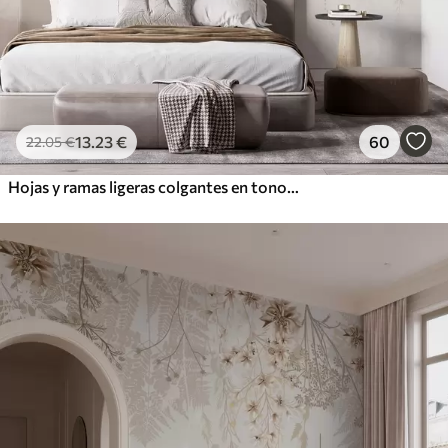
13
.23
€
60
22
.05
€
Hojas y ramas ligeras colgantes en tonos beige