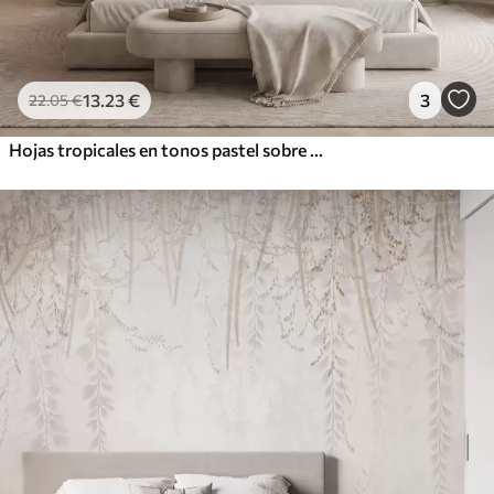
13
.23
€
3
22
.05
€
Hojas tropicales en tonos pastel sobre un fondo claro