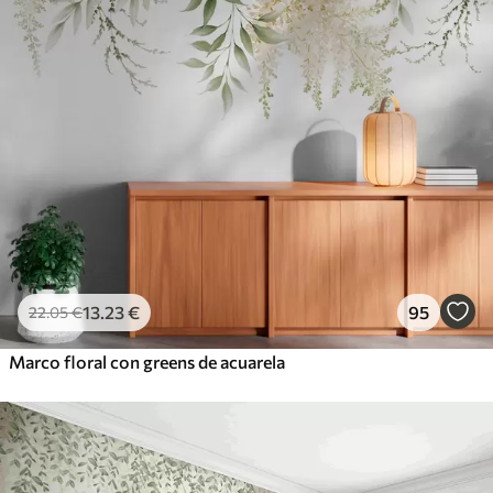
13
.23
€
95
22
.05
€
Marco floral con greens de acuarela