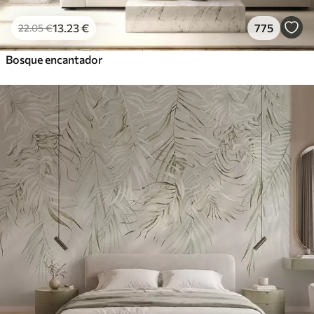
13
.23
€
775
22
.05
€
Bosque encantador