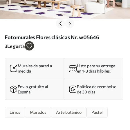
Fotomurales Flores clásicas Nr. w05646
3
Le gusta
Murales de pared a
Listo para su entrega
medida
en 1-3 días hábiles.
Envío gratuito al
Política de reembolso
España
de 30 días
Lirios
Morados
Arte botánico
Pastel