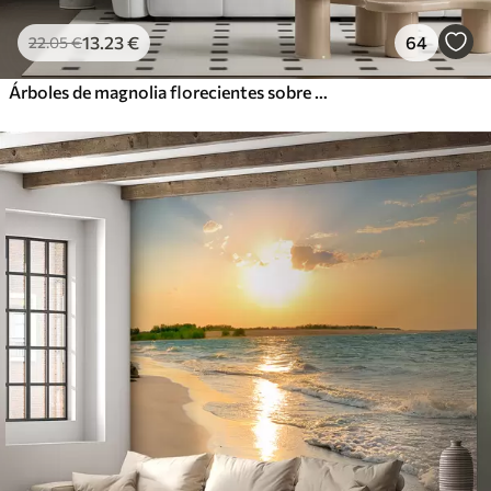
13
.23
€
64
22
.05
€
Árboles de magnolia florecientes sobre un fondo de mármol