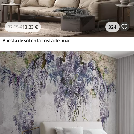
13
.23
€
324
22
.05
€
Puesta de sol en la costa del mar