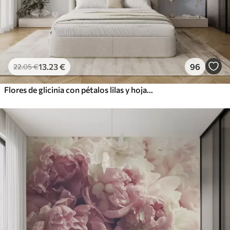
13
.23
€
96
22
.05
€
Flores de glicinia con pétalos lilas y hojas verdes colgando de las ramas, suaves colores pastel, fondo color pastel