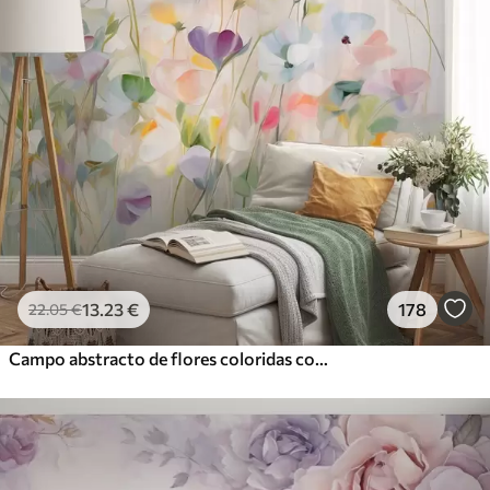
13
.23
€
178
22
.05
€
Campo abstracto de flores coloridas con tallos largos y hojas verdes, texturizado, colores pastel y claros