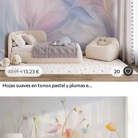
13
.23
€
20
22
.05
€
Hojas suaves en tonos pastel y plumas en tonos rosa, azul y amarillo, estampado abstracto y con textura.