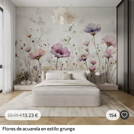
13
.23
€
154
22
.05
€
Flores de acuarela en estilo grunge