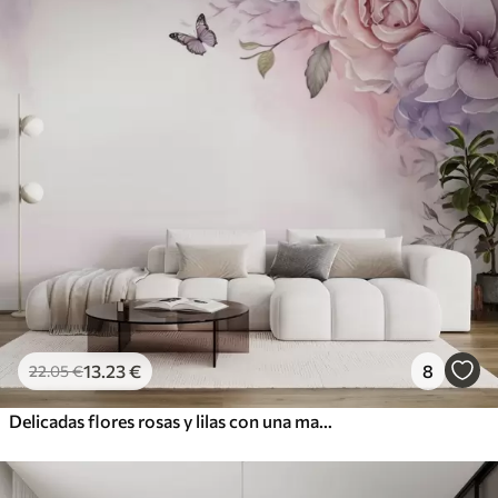
13
.23
€
8
22
.05
€
Delicadas flores rosas y lilas con una mariposa