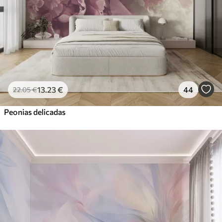
13
.23
€
44
22
.05
€
Peonias delicadas