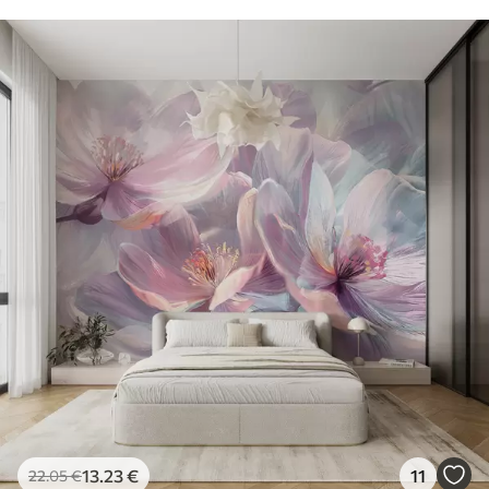
13
.23
€
11
22
.05
€