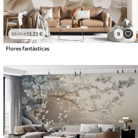
13
.23
€
9
22
.05
€
Flores fantásticas