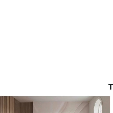
Método de aplicación
Aplicación sin fisuras
Materiales disponibles
Estándar
Pr
45
.00
56
.
27
.00
€
/m²
Vinilo Premium
Pee
65
.00
81
.
39
.00
€
/m²
T