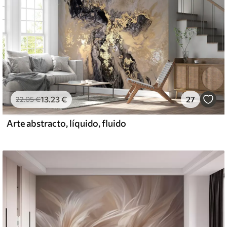
13
.23
€
27
22
.05
€
Arte abstracto, líquido, fluido