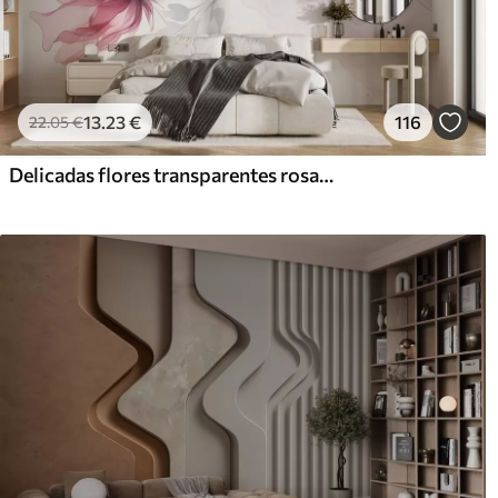
13
.23
€
116
22
.05
€
Delicadas flores transparentes rosas y grises con pétalos suaves y difuminados sobre fondo blanco