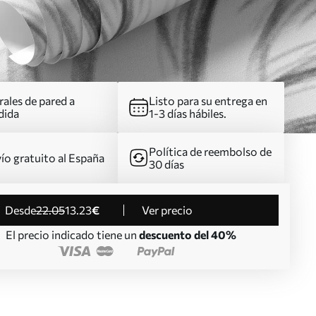
ales de pared a
Listo para su entrega en
dida
1-3 días hábiles.
Política de reembolso de
ío gratuito al España
30 días
desde
22
.05
13
.23
€
Ver precio
El precio indicado tiene un
descuento del 40%