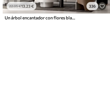
13
.23
€
336
22
.05
€
Un árbol encantador con flores blancas contra el fondo de nubes en un estilo interesante en delicados colores cálidos