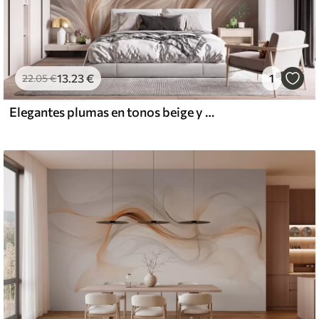
13
.23
€
1
22
.05
€
Elegantes plumas en tonos beige y marrón