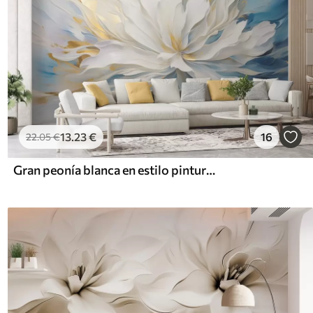
13
.23
€
16
22
.05
€
Gran peonía blanca en estilo pintura al óleo sobre fondo azul y amarillo