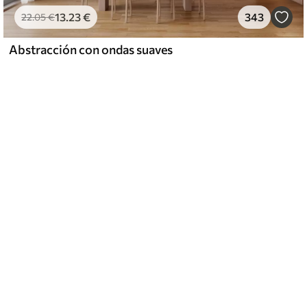
13
.23
€
343
22
.05
€
Abstracción con ondas suaves