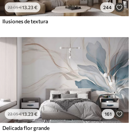
13
.23
€
244
22
.05
€
Ilusiones de textura
13
.23
€
161
22
.05
€
Delicada flor grande