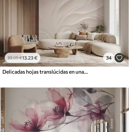
13
.23
€
34
22
.05
€
Delicadas hojas translúcidas en una rama