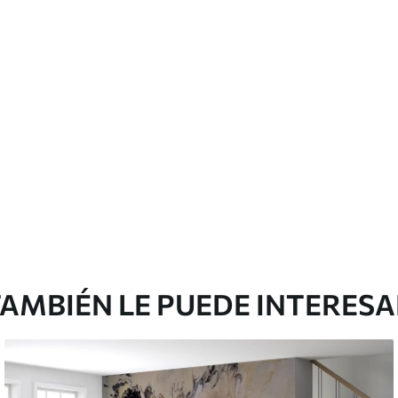
emium
67
34
.00
€
/m²
l and Stick
65
48
.99
€
/m²
AMBIÉN LE PUEDE INTERES