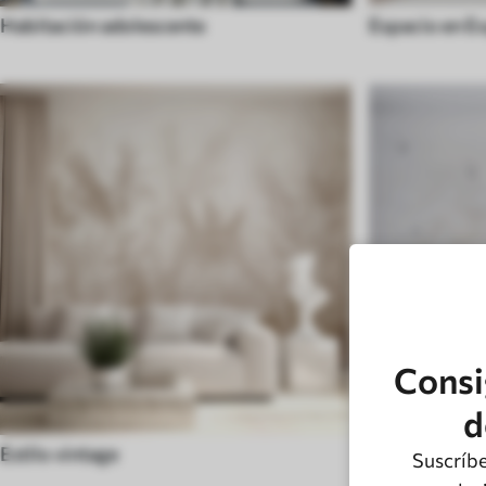
Habitación adolescente
Espacio en E
Consi
d
Estilo vintage
Cielo
Suscríbe