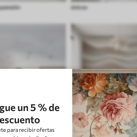
xpansión
únicos
gue un 5 % de
escuento
Art-deco
te para recibir ofertas