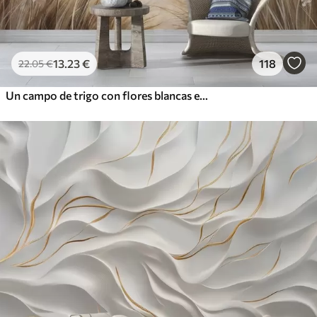
13
.23
€
118
22
.05
€
Un campo de trigo con flores blancas en primer plano, una playa y el océano al fondo, colores pastel neutros apagados