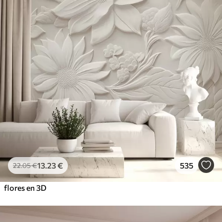
13
.23
€
535
22
.05
€
flores en 3D