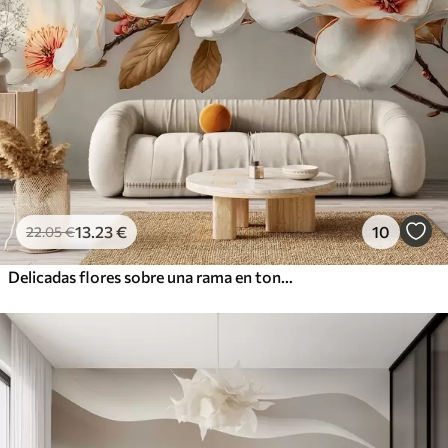
13
.23
€
10
22
.05
€
Delicadas flores sobre una rama en tonos pastel con el centro naranja