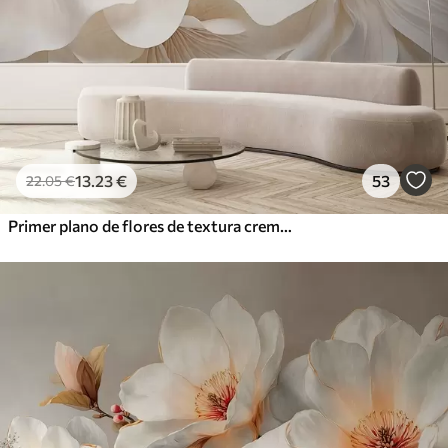
13
.23
€
53
22
.05
€
Primer plano de flores de textura cremosa con pétalos delicados y fluidos, creando un arreglo floral suave, elegante y con textura