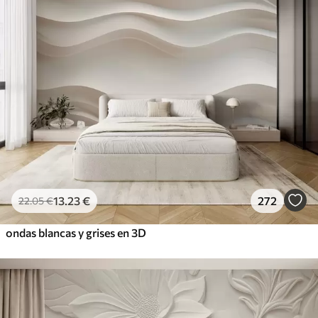
13
.23
€
272
22
.05
€
ondas blancas y grises en 3D