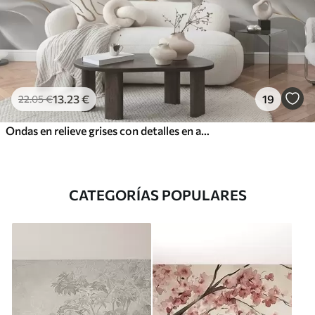
13
.23
€
19
22
.05
€
Ondas en relieve grises con detalles en amarillo
CATEGORÍAS POPULARES