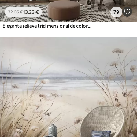
13
.23
€
79
22
.05
€
Elegante relieve tridimensional de color beige de lirios tallados