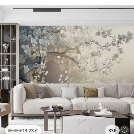
13
.23
€
336
22
.05
€