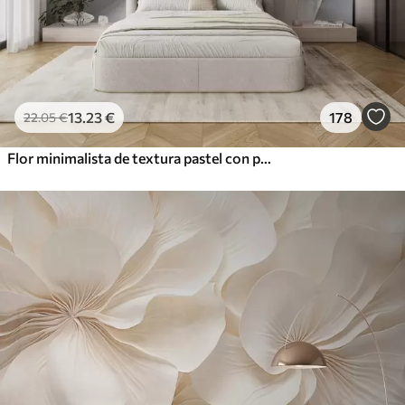
13
.23
€
178
22
.05
€
Flor minimalista de textura pastel con pétalos suaves, ligera y aireada, sobre fondo blanco