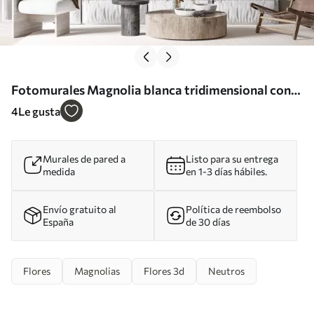
Fotomurales Magnolia blanca tridimensional con
imitación de textura de mármol en relieve. Nr.
4
Le gusta
w09729
Murales de pared a
Listo para su entrega
medida
en 1-3 días hábiles.
Envío gratuito al
Política de reembolso
España
de 30 días
Flores
Magnolias
Flores 3d
Neutros