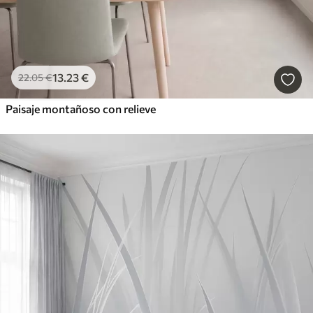
13
.23
€
22
.05
€
Paisaje montañoso con relieve