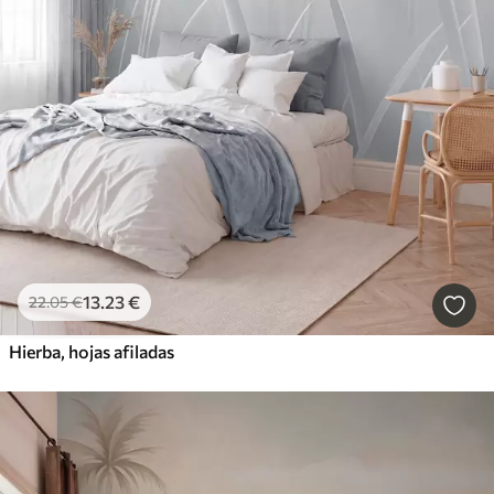
13
.23
€
22
.05
€
Hierba, hojas afiladas