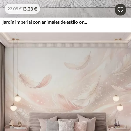
13
.23
€
22
.05
€
Jardín imperial con animales de estilo oriental: mono, leopardo, tigre, pavo real y garza