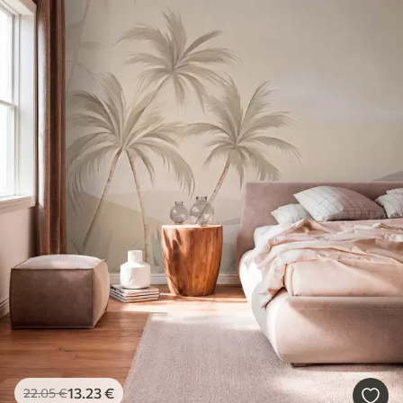
13
.23
€
22
.05
€