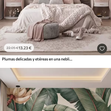
13
.23
€
22
.05
€
Plumas delicadas y etéreas en una neblina de color rosa melocotón con destellos