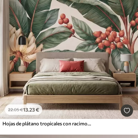
13
.23
€
22
.05
€
Hojas de plátano tropicales con racimos de bayas de café rojas, estilo acuarela