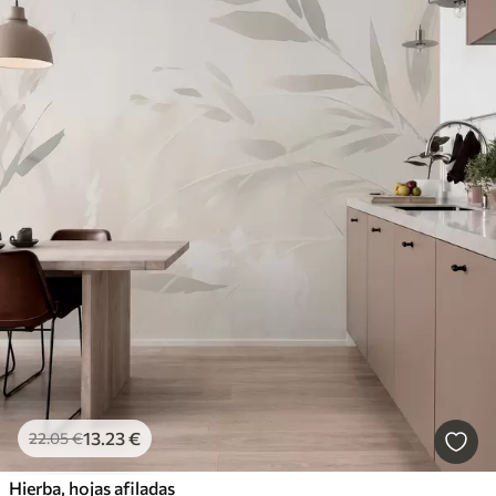
13
.23
€
22
.05
€
Hierba, hojas afiladas