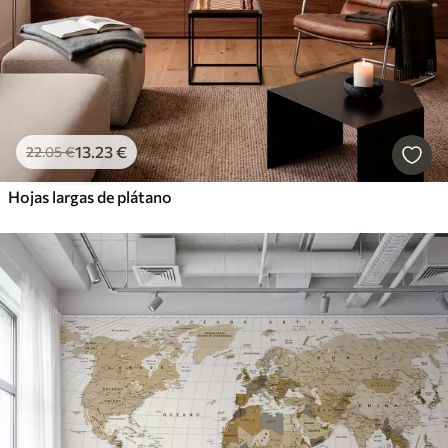
13
.23
€
22
.05
€
Hojas largas de plátano