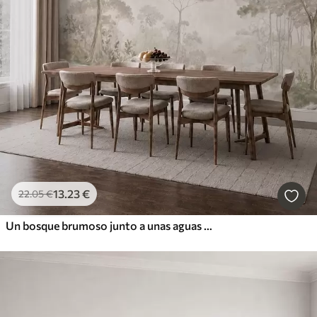
13
.23
€
22
.05
€
Un bosque brumoso junto a unas aguas tranquilas, en suaves tonos pastel naturales