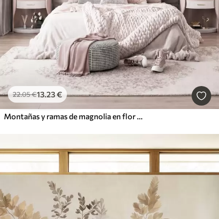
13
.23
€
22
.05
€
Montañas y ramas de magnolia en flor de color rosa, paisaje con textura