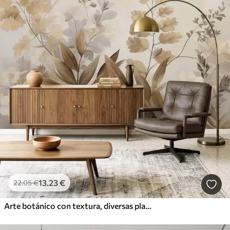
13
.23
€
22
.05
€
Arte botánico con textura, diversas plantas y hojas en tonos marrones y beige