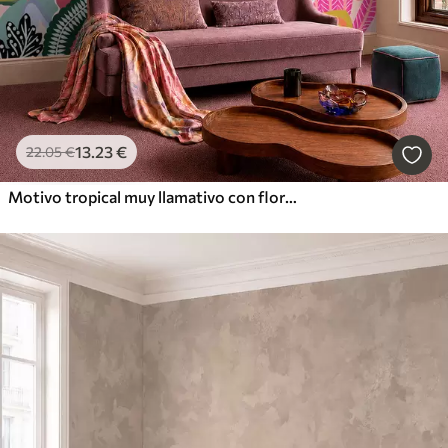
13
.23
€
22
.05
€
Motivo tropical muy llamativo con flores, hojas y frutas de colores vivos