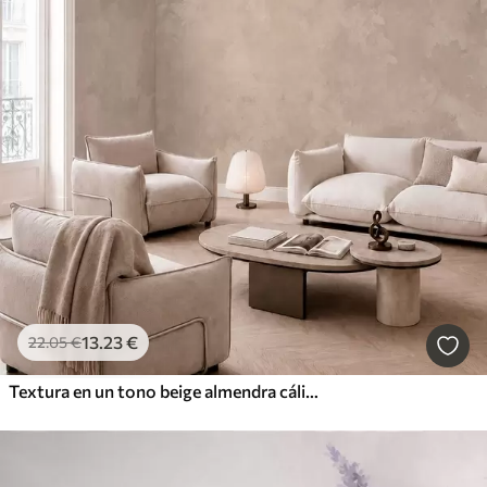
13
.23
€
22
.05
€
Textura en un tono beige almendra cálido con suaves transiciones tonales naturales