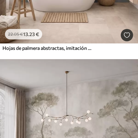
13
.23
€
22
.05
€
Hojas de palmera abstractas, imitación de pintura