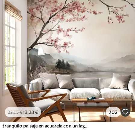
13
.23
€
702
22
.05
€
tranquilo paisaje en acuarela con un lago y un árbol en flor