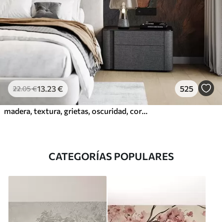
13
.23
€
525
22
.05
€
madera, textura, grietas, oscuridad, corteza, superficie
CATEGORÍAS POPULARES