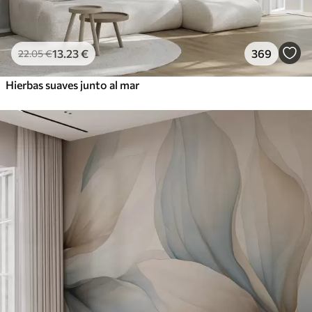
13
.23
€
369
22
.05
€
Hierbas suaves junto al mar