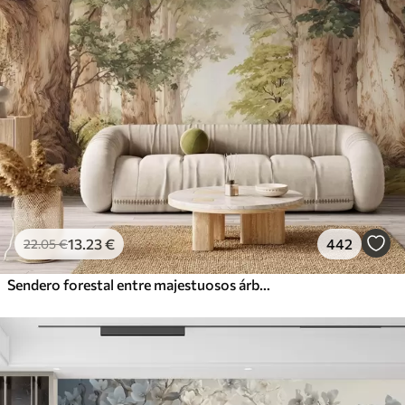
13
.23
€
442
22
.05
€
Sendero forestal entre majestuosos árboles en estilo acuarela