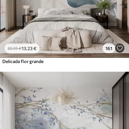
13
.23
€
161
22
.05
€
Delicada flor grande