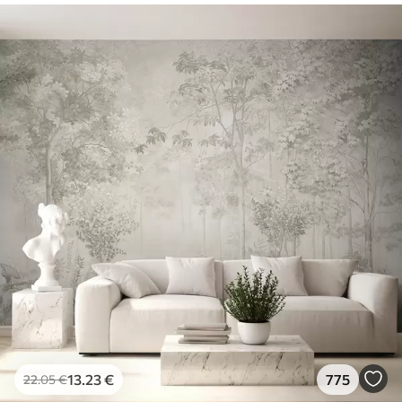
13
.23
€
775
22
.05
€