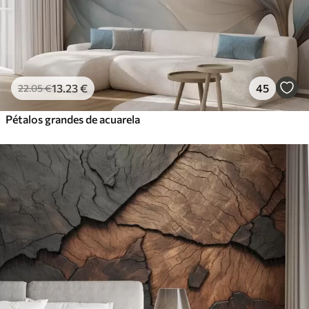
13
.23
€
45
22
.05
€
Pétalos grandes de acuarela