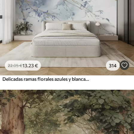
13
.23
€
314
22
.05
€
Delicadas ramas florales azules y blancas con fondo de acuarela suave y borroso