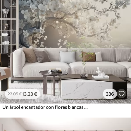
13
.23
€
336
22
.05
€
Un árbol encantador con flores blancas contra el fondo de nubes en un estilo interesante en delicados colores cálidos