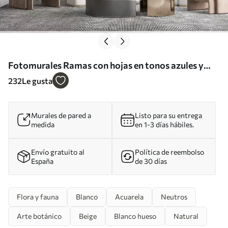
Fotomurales Ramas con hojas en tonos azules y
marrones, fondo claro, suave y delicado, estilo
232
Le gusta
acuarela Nr. w08900
Murales de pared a
Listo para su entrega
medida
en 1-3 días hábiles.
Envío gratuito al
Política de reembolso
España
de 30 días
Flora y fauna
Blanco
Acuarela
Neutros
Arte botánico
Beige
Blanco hueso
Natural