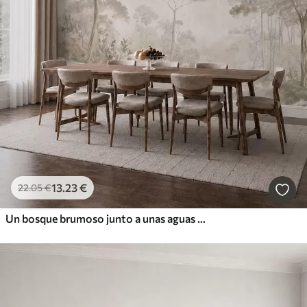
13
.23
€
22
.05
€
Un bosque brumoso junto a unas aguas tranquilas, en suaves tonos pastel naturales