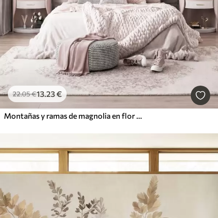
13
.23
€
22
.05
€
Montañas y ramas de magnolia en flor de color rosa, paisaje con textura