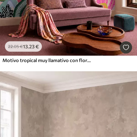
13
.23
€
22
.05
€
Motivo tropical muy llamativo con flores, hojas y frutas de colores vivos