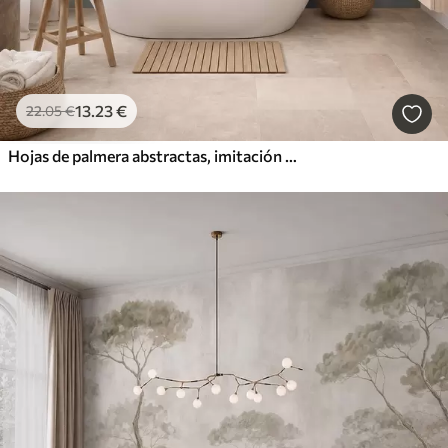
13
.23
€
22
.05
€
Hojas de palmera abstractas, imitación de pintura