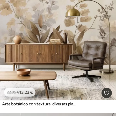
13
.23
€
22
.05
€
Arte botánico con textura, diversas plantas y hojas en tonos marrones y beige