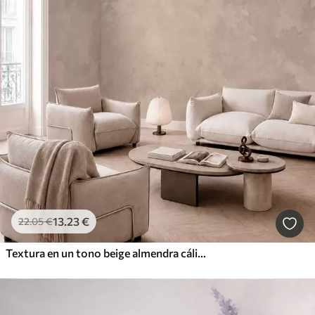
13
.23
€
22
.05
€
Textura en un tono beige almendra cálido con suaves transiciones tonales naturales