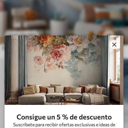
13
.23
€
43
22
.05
€
Flor abstracta en suaves tonos azules y naranjas
Consigue un 5 % de descuento
Suscríbete para recibir ofertas exclusivas e ideas de