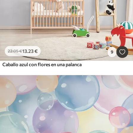
13
.23
€
22
.05
€
9
Caballo azul con flores en una palanca