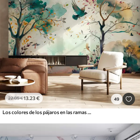
13
.23
€
22
.05
€
49
Los colores de los pájaros en las ramas otoñales