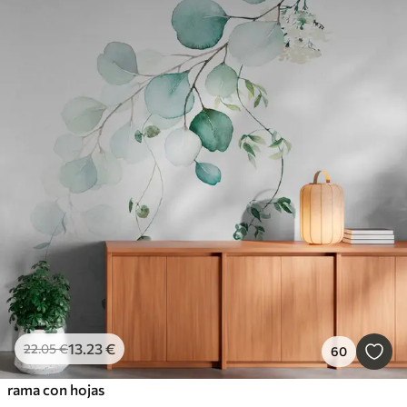
13
.23
€
22
.05
€
60
rama con hojas