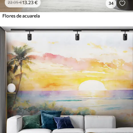
13
.23
€
22
.05
€
34
Flores de acuarela