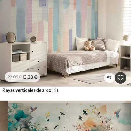
13
.23
€
22
.05
€
57
Rayas verticales de arco iris