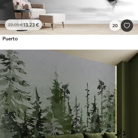
13
.23
€
22
.05
€
20
Puerto