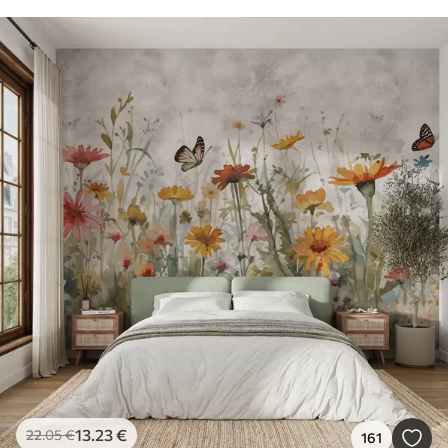
13
.23
€
22
.05
€
161