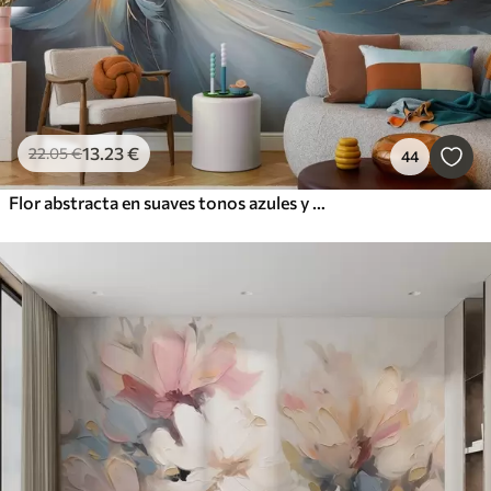
13
.23
€
22
.05
€
44
Flor abstracta en suaves tonos azules y naranjas