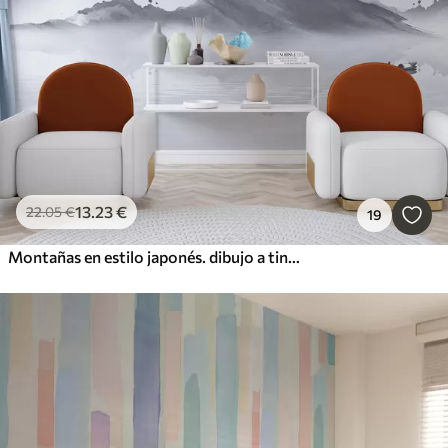
13
.23
€
22
.05
€
19
Montañas en estilo japonés. dibujo a tinta