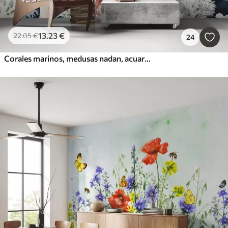
13
.23
€
22
.05
€
24
Corales marinos, medusas nadan, acuarela, gris, azul, rojo