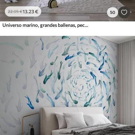
13
.23
€
22
.05
€
50
Universo marino, grandes ballenas, peces y tortugas