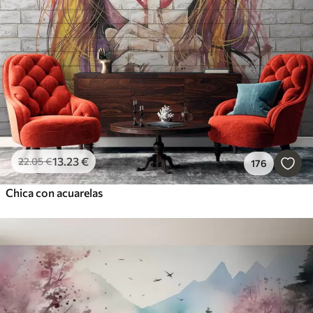
13
.23
€
22
.05
€
176
Chica con acuarelas