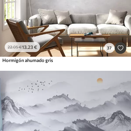
13
.23
€
22
.05
€
37
Hormigón ahumado gris