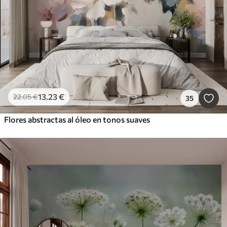
13
.23
€
22
.05
€
35
Flores abstractas al óleo en tonos suaves