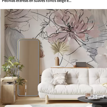
Peonías etéreas en suaves tonos beige empolvado