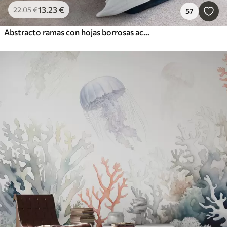
13
.23
€
22
.05
€
57
Abstracto ramas con hojas borrosas acuarela húmeda