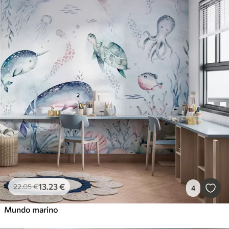
13
.23
€
22
.05
€
4
Mundo marino