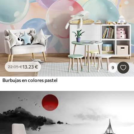
13
.23
€
22
.05
€
9
Burbujas en colores pastel