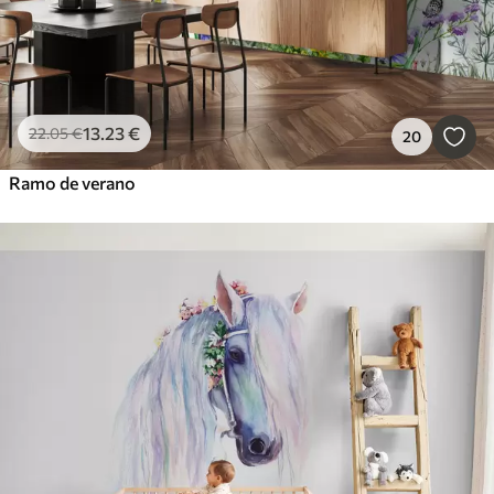
13
.23
€
22
.05
€
20
Ramo de verano