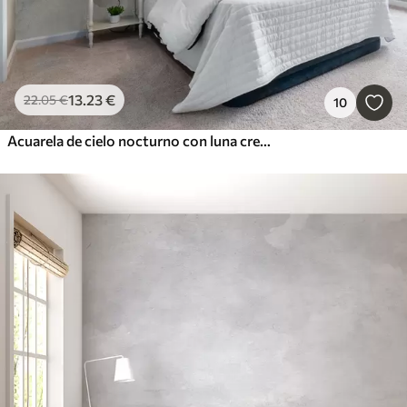
13
.23
€
22
.05
€
10
Acuarela de cielo nocturno con luna creciente y estrellas brillantes en tonos azules