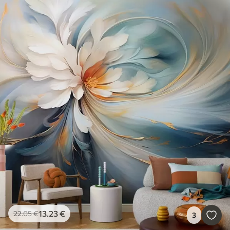
13
.23
€
22
.05
€
3