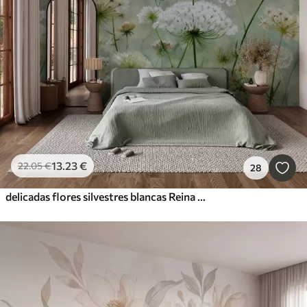
13
.23
€
22
.05
€
28
delicadas flores silvestres blancas Reina Ana, de estilo pintoresco, tonos verdes