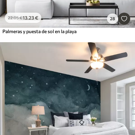
13
.23
€
22
.05
€
28
Palmeras y puesta de sol en la playa