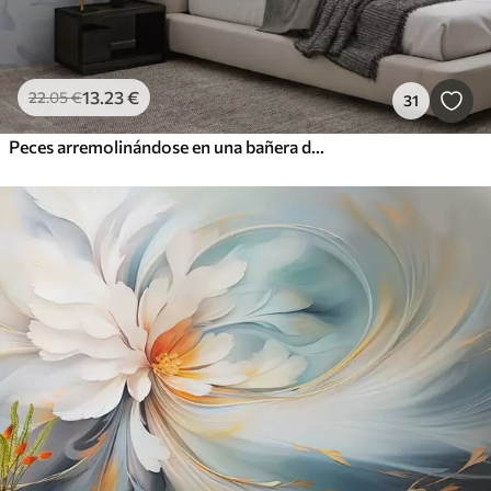
13
.23
€
22
.05
€
31
Peces arremolinándose en una bañera de hidromasaje, danza de peces, acuarela, tiburón, composición abstracta, minimalismo, color azul, verde