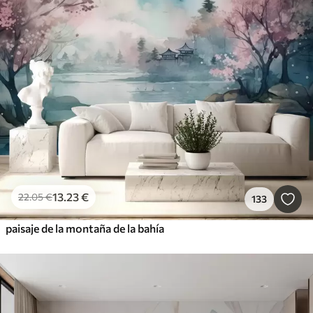
13
.23
€
22
.05
€
133
paisaje de la montaña de la bahía