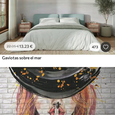
13
.23
€
22
.05
€
473
Gaviotas sobre el mar