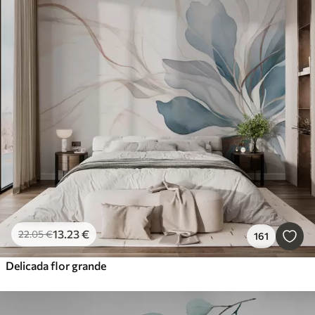
13
.23
€
22
.05
€
161
Delicada flor grande