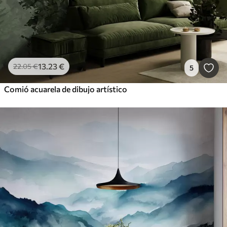
13
.23
€
22
.05
€
5
Comió acuarela de dibujo artístico