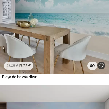
13
.23
€
60
22
.05
€
Playa de las Maldivas