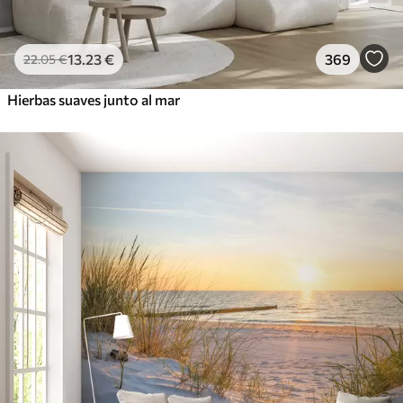
13
.23
€
369
22
.05
€
Hierbas suaves junto al mar