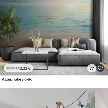
13
.23
€
77
22
.05
€
Agua, nube y cielo