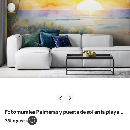
Fotomurales Palmeras y puesta de sol en la playa
Nr. u97312
28
Le gusta