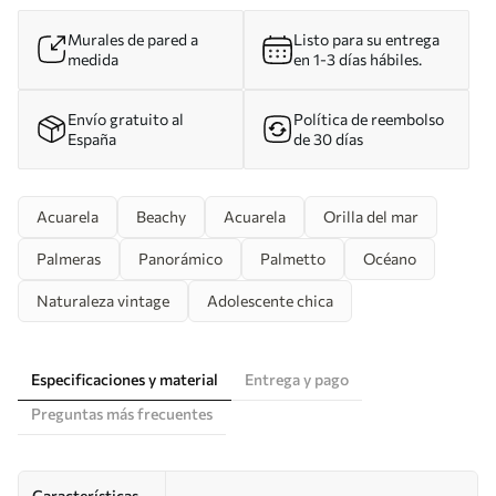
Murales de pared a
Listo para su entrega
medida
en 1-3 días hábiles.
Envío gratuito al
Política de reembolso
España
de 30 días
Acuarela
Beachy
Acuarela
Orilla del mar
Palmeras
Panorámico
Palmetto
Océano
Naturaleza vintage
Adolescente chica
Especificaciones y material
Entrega y pago
Preguntas más frecuentes
Características