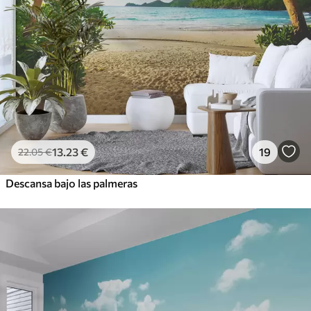
13
.23
€
19
22
.05
€
Descansa bajo las palmeras