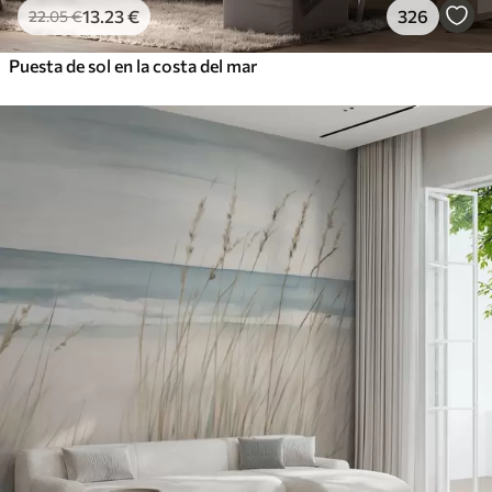
13
.23
€
326
22
.05
€
Puesta de sol en la costa del mar