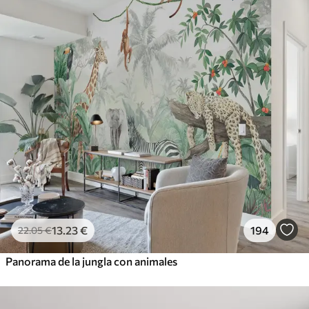
13
.23
€
194
22
.05
€
Panorama de la jungla con animales