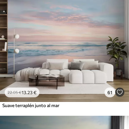
13
.23
€
61
22
.05
€
Suave terraplén junto al mar