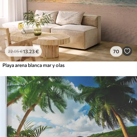
13
.23
€
70
22
.05
€
Playa arena blanca mar y olas