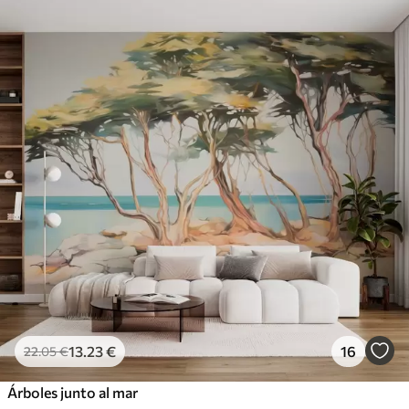
13
.23
€
16
22
.05
€
Árboles junto al mar