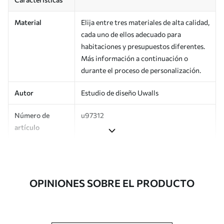
Material
Elija entre tres materiales de alta calidad,
cada uno de ellos adecuado para
habitaciones y presupuestos diferentes.
Más información a continuación o
durante el proceso de personalización.
Autor
Estudio de diseño Uwalls
Número de
u97312
artículo
Producción
Impreso bajo pedido y entregado en
rollos de hasta 50 cm de ancho.
OPINIONES SOBRE EL PRODUCTO
Adicionalmente
Disponible con recubrimiento de barniz
y/o adhesivo para empapelar.
Limpieza
Se puede limpiar suavemente con una