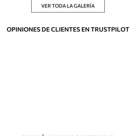
esponja suave. Los murales de pared con
VER TODA LA GALERÍA
recubrimiento de barniz pueden
limpiarse con agua.
OPINIONES DE CLIENTES EN TRUSTPILOT
Método de
Aplicación sin fisuras
aplicación
Materiales disponibles
Estándar
45
.00
27
.00
€
/m²
Premium
56
.67
34
.00
€
/m²
Vinilo Premium