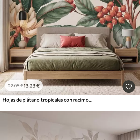
13
.23
€
22
.05
€
Hojas de plátano tropicales con racimos de bayas de café rojas, estilo acuarela