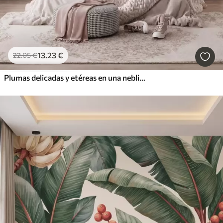
13
.23
€
22
.05
€
Plumas delicadas y etéreas en una neblina de color rosa melocotón con destellos