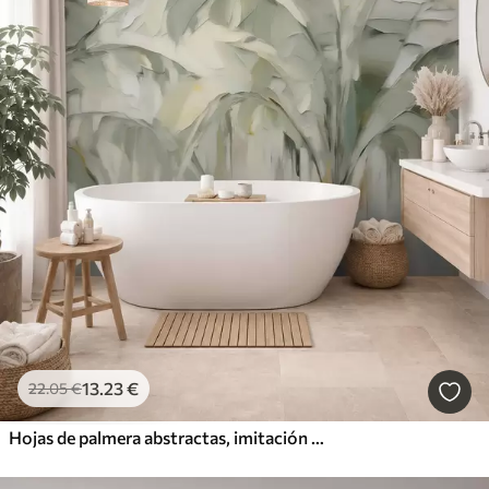
13
.23
€
22
.05
€
Hojas de palmera abstractas, imitación de pintura