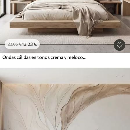
13
.23
€
22
.05
€
Ondas cálidas en tonos crema y melocotón que imitan el yeso texturizado, abstractas