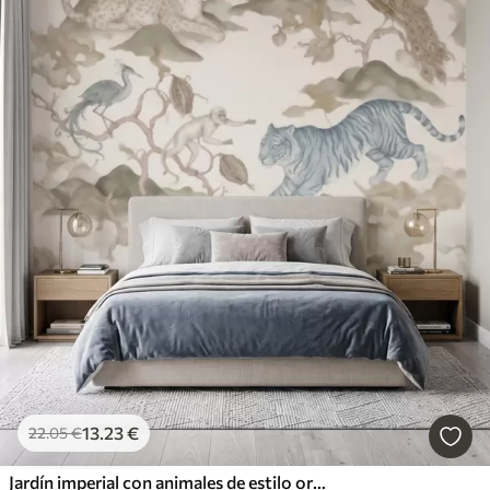
13
.23
€
22
.05
€
Jardín imperial con animales de estilo oriental: mono, leopardo, tigre, pavo real y garza