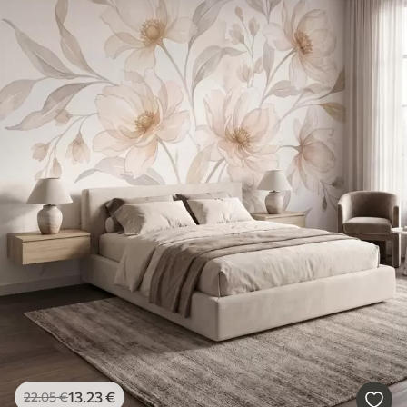
13
.23
€
22
.05
€