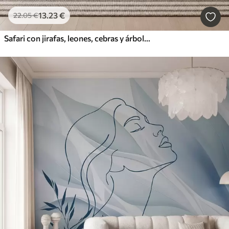
13
.23
€
22
.05
€
Safari con jirafas, leones, cebras y árboles tropicales