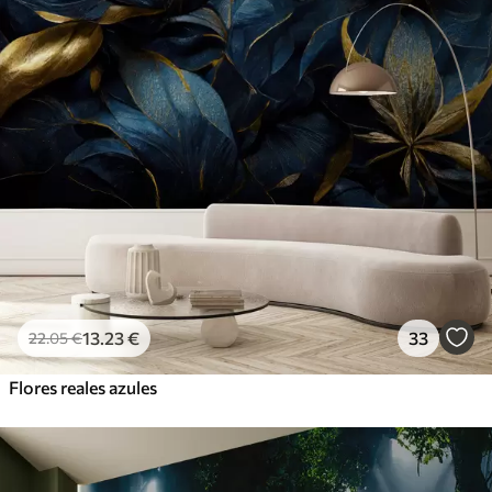
13
.23
€
33
22
.05
€
Flores reales azules