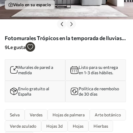
Véalo en su espacio
Fotomurales Trópicos en la temporada de lluvias
Nr. u72348
9
Le gusta
Murales de pared a
Listo para su entrega
medida
en 1-3 días hábiles.
Envío gratuito al
Política de reembolso
España
de 30 días
Selva
Verdes
Hojas de palmera
Arte botánico
Verde azulado
Hojas 3d
Hojas
Hierbas