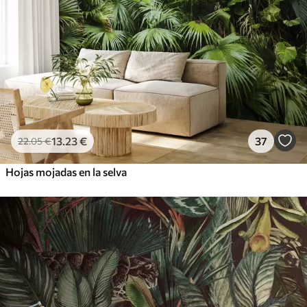
13
.23
€
37
22
.05
€
Hojas mojadas en la selva