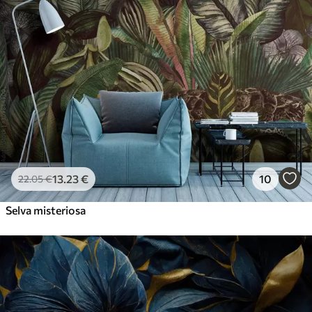
13
.23
€
10
22
.05
€
Selva misteriosa