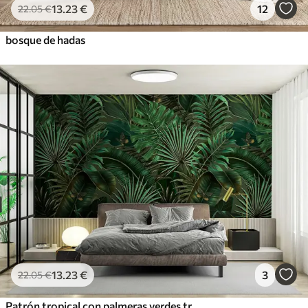
13
.23
€
12
22
.05
€
bosque de hadas
13
.23
€
3
22
.05
€
Patrón tropical con palmeras verdes tropicales, hojas de plátano