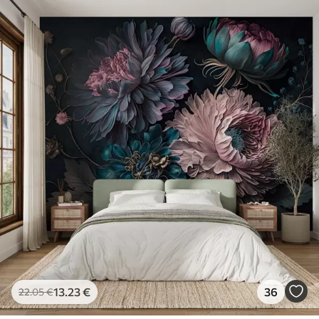
13
.23
€
36
22
.05
€