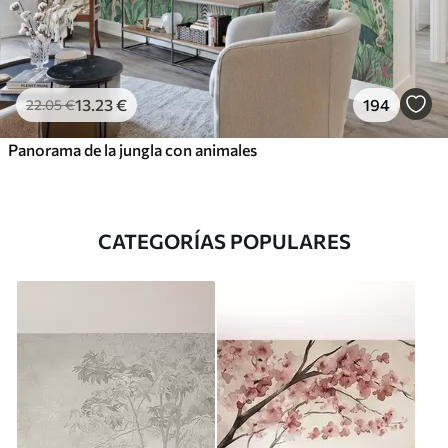
13
.23
€
194
22
.05
€
Panorama de la jungla con animales
CATEGORÍAS POPULARES