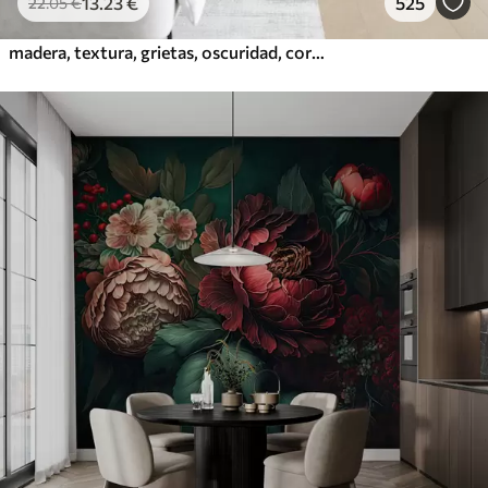
13
.23
€
525
22
.05
€
madera, textura, grietas, oscuridad, corteza, superficie