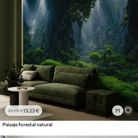
13
.23
€
71
22
.05
€
Paisaje forestal natural