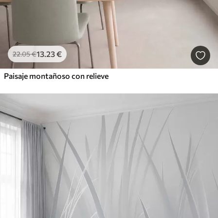
13
.23
€
22
.05
€
Paisaje montañoso con relieve