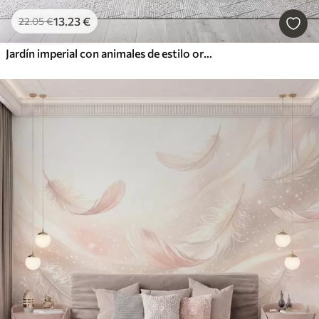
13
.23
€
22
.05
€
Jardín imperial con animales de estilo oriental: mono, leopardo, tigre, pavo real y garza