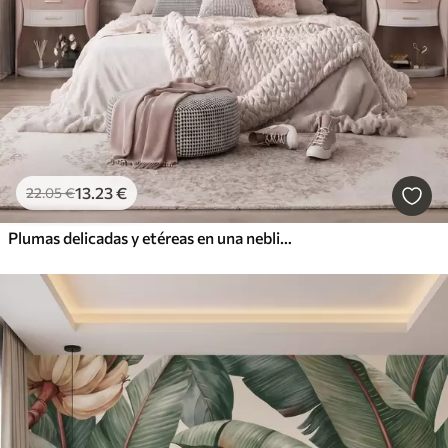
13
.23
€
22
.05
€
Plumas delicadas y etéreas en una neblina de color rosa melocotón con destellos