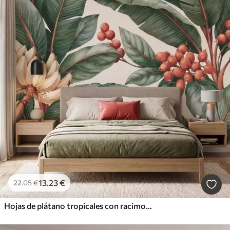
13
.23
€
22
.05
€
Hojas de plátano tropicales con racimos de bayas de café rojas, estilo acuarela