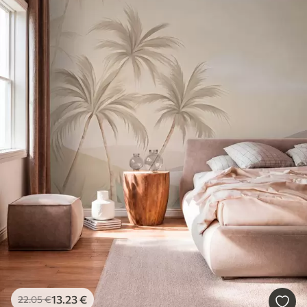
13
.23
€
22
.05
€