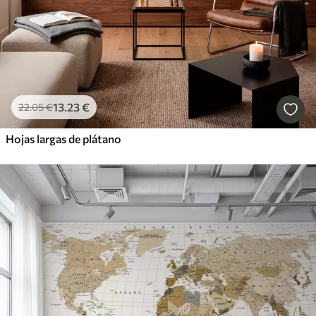
13
.23
€
22
.05
€
Hojas largas de plátano