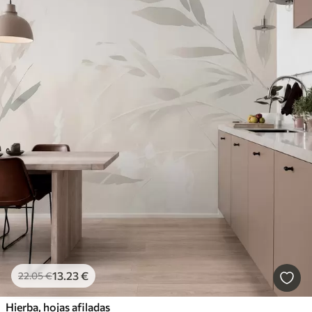
13
.23
€
22
.05
€
Hierba, hojas afiladas