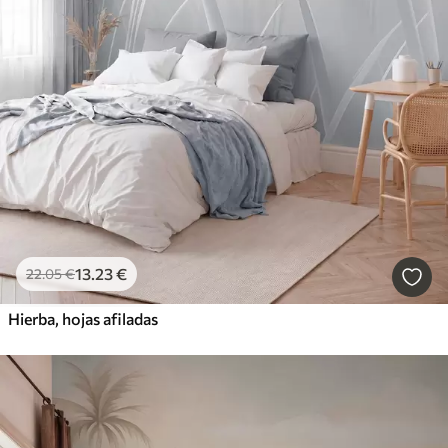
13
.23
€
22
.05
€
Hierba, hojas afiladas