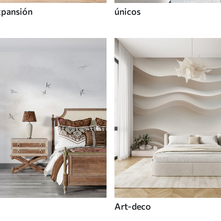
xpansión
únicos
Art-deco