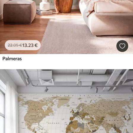
13
.23
€
22
.05
€
Palmeras