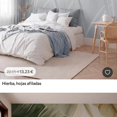
13
.23
€
22
.05
€
Hierba, hojas afiladas