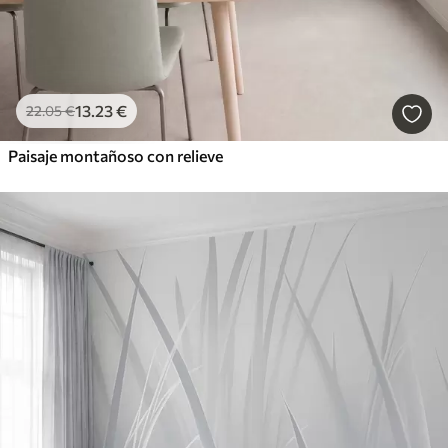
13
.23
€
22
.05
€
Paisaje montañoso con relieve