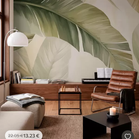
13
.23
€
22
.05
€