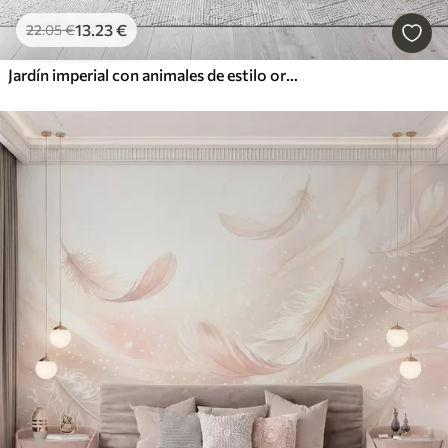
13
.23
€
22
.05
€
Jardín imperial con animales de estilo oriental: mono, leopardo, tigre, pavo real y garza