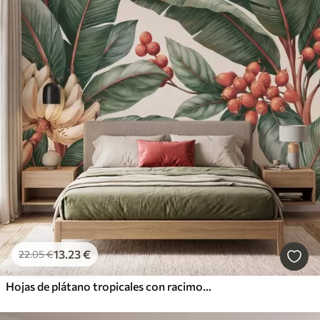
13
.23
€
22
.05
€
Hojas de plátano tropicales con racimos de bayas de café rojas, estilo acuarela