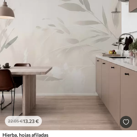
13
.23
€
22
.05
€
Hierba, hojas afiladas