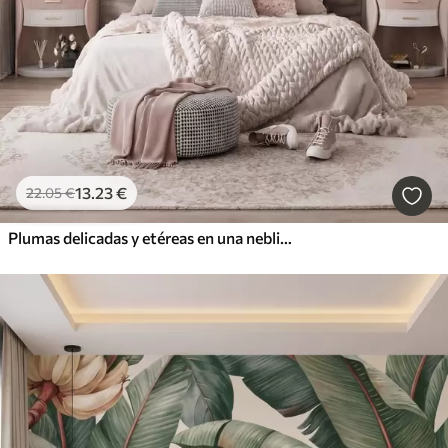
13
.23
€
22
.05
€
Plumas delicadas y etéreas en una neblina de color rosa melocotón con destellos