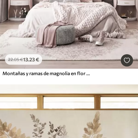
13
.23
€
22
.05
€
Montañas y ramas de magnolia en flor de color rosa, paisaje con textura