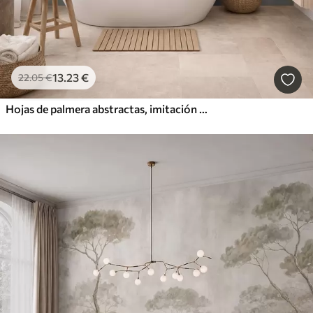
13
.23
€
22
.05
€
Hojas de palmera abstractas, imitación de pintura