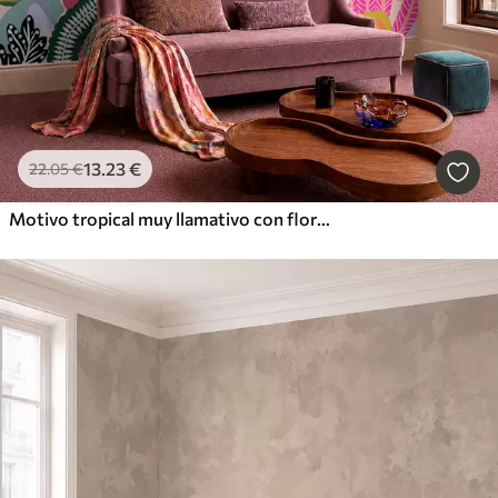
13
.23
€
22
.05
€
Motivo tropical muy llamativo con flores, hojas y frutas de colores vivos