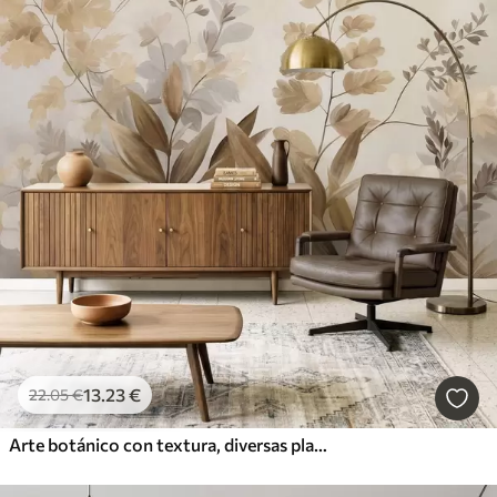
13
.23
€
22
.05
€
Arte botánico con textura, diversas plantas y hojas en tonos marrones y beige