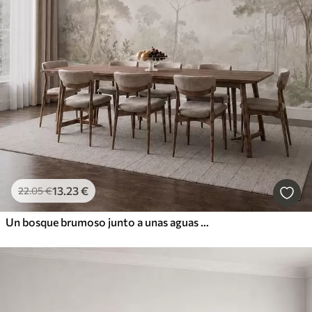
13
.23
€
22
.05
€
Un bosque brumoso junto a unas aguas tranquilas, en suaves tonos pastel naturales