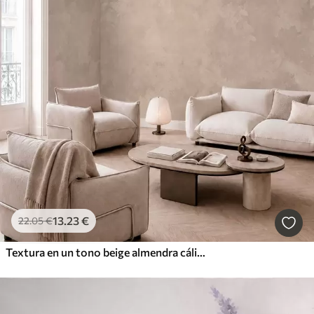
13
.23
€
22
.05
€
Textura en un tono beige almendra cálido con suaves transiciones tonales naturales