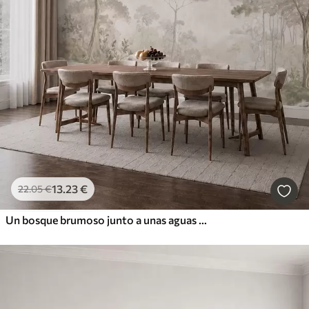
13
.23
€
22
.05
€
Un bosque brumoso junto a unas aguas tranquilas, en suaves tonos pastel naturales