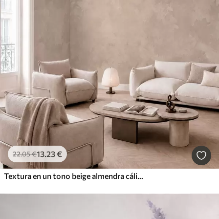
13
.23
€
22
.05
€
Textura en un tono beige almendra cálido con suaves transiciones tonales naturales