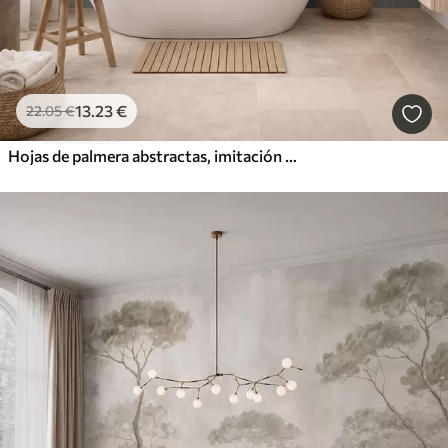
13
.23
€
22
.05
€
Hojas de palmera abstractas, imitación de pintura