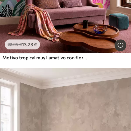
13
.23
€
22
.05
€
Motivo tropical muy llamativo con flores, hojas y frutas de colores vivos