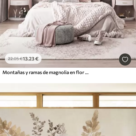
13
.23
€
22
.05
€
Montañas y ramas de magnolia en flor de color rosa, paisaje con textura