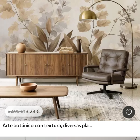
13
.23
€
22
.05
€
Arte botánico con textura, diversas plantas y hojas en tonos marrones y beige