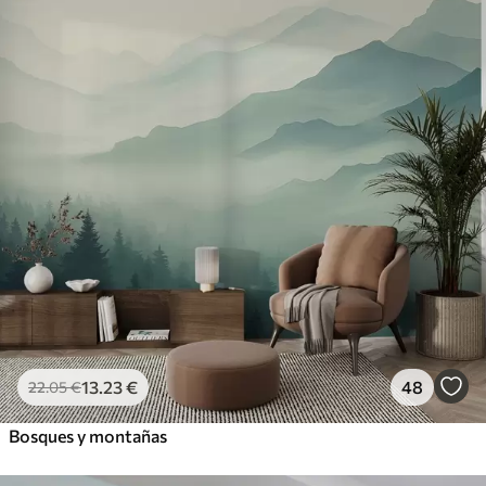
13
.23
€
48
22
.05
€
Bosques y montañas