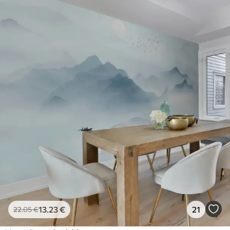
13
.23
€
21
22
.05
€