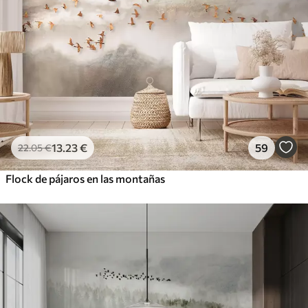
13
.23
€
59
22
.05
€
Flock de pájaros en las montañas