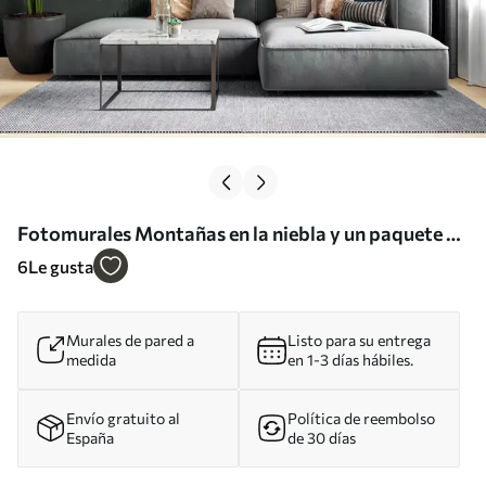
Fotomurales Montañas en la niebla y un paquete de
pájaros Nr. u94300
6
Le gusta
Murales de pared a
Listo para su entrega
medida
en 1-3 días hábiles.
Envío gratuito al
Política de reembolso
España
de 30 días