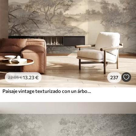
13
.23
€
237
22
.05
€
Paisaje vintage texturizado con un árbol cerca de un río y un cielo nublado, arte de la naturaleza en tonos sepia