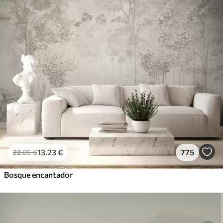
13
.23
€
775
22
.05
€
Bosque encantador