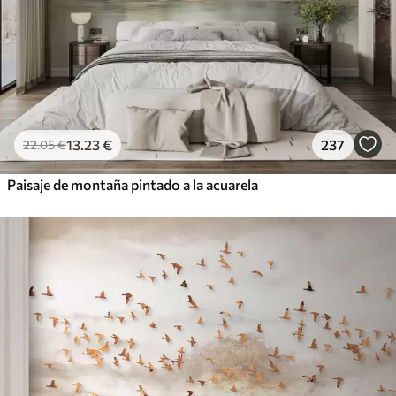
13
.23
€
237
22
.05
€
Paisaje de montaña pintado a la acuarela