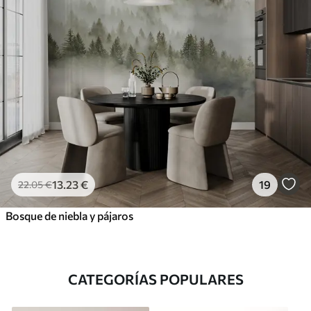
13
.23
€
19
22
.05
€
Bosque de niebla y pájaros
CATEGORÍAS POPULARES