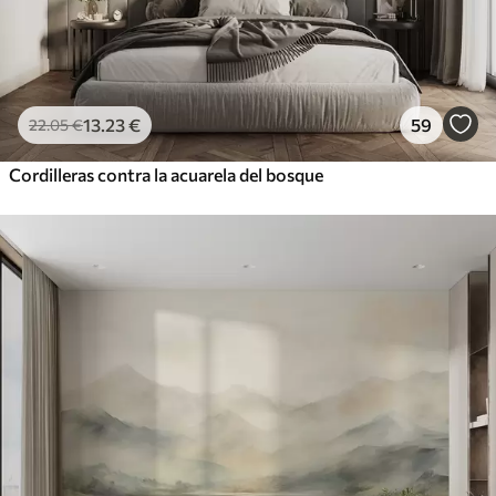
13
.23
€
59
22
.05
€
Cordilleras contra la acuarela del bosque