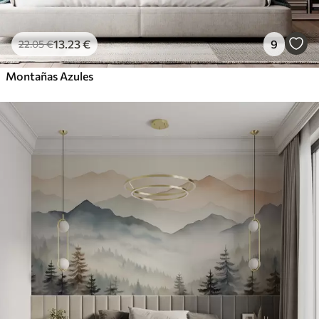
13
.23
€
9
22
.05
€
Montañas Azules