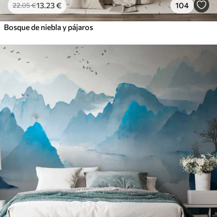
13
.23
€
104
22
.05
€
Bosque de niebla y pájaros